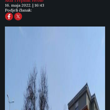
Aida Trepanić Hebib
16. maja 2022. | 16:43
Podjeli članak: