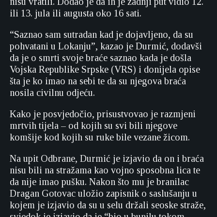
nisu vratili. Dodao je da ih je zadnji put vidio 12.
ili 13. jula ili augusta oko 16 sati.
“Saznao sam sutradan kad je dojavljeno, da su
pohvatani u Lokanju”, kazao je Durmić, dodavši
da je o smrti svoje braće saznao kada je došla
Vojska Republike Srpske (VRS) i donijela opise
šta je ko imao na sebi te da su njegova braća
nosila civilnu odjeću.
Kako je posvjedočio, prisustvovao je razmjeni
mrtvih tijela – od kojih su svi bili njegove
komšije kod kojih su ruke bile vezane žicom.
Na upit Odbrane, Durmić je izjavio da on i braća
nisu bili na stražama kao vojno sposobna lica te
da nije imao pušku. Nakon što mu je branilac
Dragan Gotovac uložio zapisnik o saslušanju u
kojem je izjavio da su u selu držali seoske straže,
svjedok je izjavio da je “bio u bunilu tokom