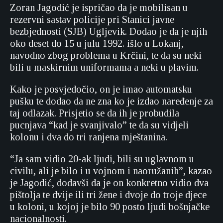
Zoran Jagodić je ispričao da je mobilisan u
rezervni sastav policije pri Stanici javne
bezbjednosti (SJB) Ugljevik. Dodao je da je njih
oko deset do 15 u julu 1992. išlo u Lokanj,
navodno zbog problema u Krčini, te da su neki
bili u maskirnim uniformama a neki u plavim.
Kako je posvjedočio, on je imao automatsku
pušku te dodao da ne zna ko je izdao naređenje za
taj odlazak. Prisjetio se da ih je probudila
pucnjava “kad je svanjivalo” te da su vidjeli
kolonu i dva do tri ranjena mještanina.
“Ja sam vidio 20-ak ljudi, bili su uglavnom u
civilu, ali je bilo i u vojnom i naoružanih”, kazao
je Jagodić, dodavši da je on konkretno vidio dva
pištolja te dvije ili tri žene i dvoje do troje djece
u koloni, u kojoj je bilo 90 posto ljudi bošnjačke
nacionalnosti.