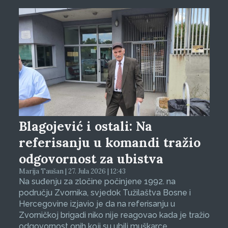
Blagojević i ostali: Na
referisanju u komandi tražio
odgovornost za ubistva
Marija Taušan | 27. Jula 2026 | 12:43
Na suđenju za zločine počinjene 1992. na
području Zvornika, svjedok Tužilaštva Bosne i
Hercegovine izjavio je da na referisanju u
Zvorničkoj brigadi niko nije reagovao kada je tražio
odgovornost onih koji su ubili muškarce.