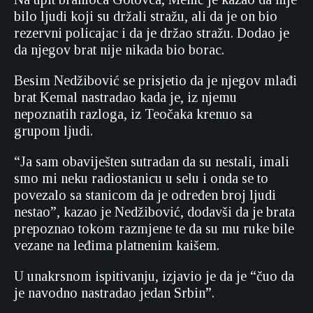
bilo ljudi koji su držali stražu, ali da je on bio
rezervni policajac i da je držao stražu. Dodao je
da njegov brat nije nikada bio borac.
Besim Nedžibović se prisjetio da je njegov mlađi
brat Kemal nastradao kada je, iz njemu
nepoznatih razloga, iz Teočaka krenuo sa
grupom ljudi.
“Ja sam obaviješten sutradan da su nestali, imali
smo mi neku radiostanicu u selu i onda se to
povezalo sa stanicom da je određen broj ljudi
nestao”, kazao je Nedžibović, dodavši da je brata
prepoznao tokom razmjene te da su mu ruke bile
vezane na leđima platnenim kaišem.
U unakrsnom ispitivanju, izjavio je da je “čuo da
je navodno nastradao jedan Srbin”.