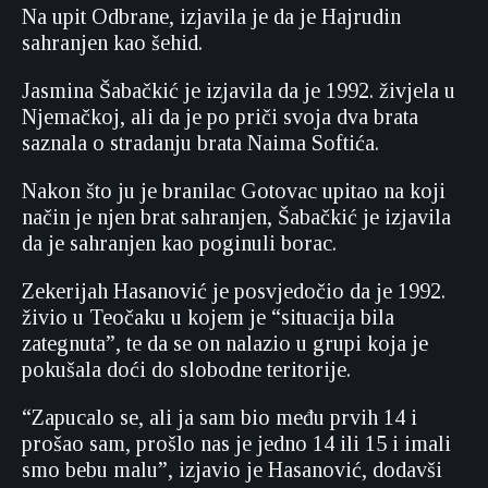
Na upit Odbrane, izjavila je da je Hajrudin
sahranjen kao šehid.
Jasmina Šabačkić je izjavila da je 1992. živjela u
Njemačkoj, ali da je po priči svoja dva brata
saznala o stradanju brata Naima Softića.
Nakon što ju je branilac Gotovac upitao na koji
način je njen brat sahranjen, Šabačkić je izjavila
da je sahranjen kao poginuli borac.
Zekerijah Hasanović je posvjedočio da je 1992.
živio u Teočaku u kojem je “situacija bila
zategnuta”, te da se on nalazio u grupi koja je
pokušala doći do slobodne teritorije.
“Zapucalo se, ali ja sam bio među prvih 14 i
prošao sam, prošlo nas je jedno 14 ili 15 i imali
smo bebu malu”, izjavio je Hasanović, dodavši