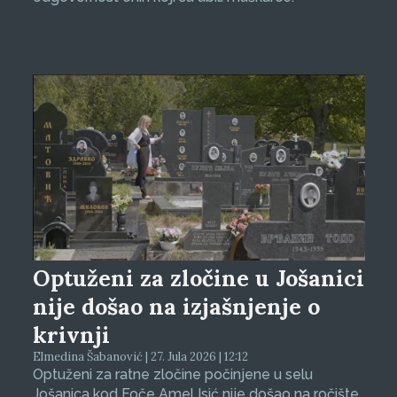
Optuženi za zločine u Jošanici
nije došao na izjašnjenje o
krivnji
Elmedina Šabanović | 27. Jula 2026 | 12:12
Optuženi za ratne zločine počinjene u selu
Jošanica kod Foče Amel Isić nije došao na ročište