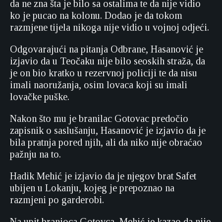
da ne zna šta je bilo sa ostalima te da nije vidio
ko je pucao na kolonu. Dodao je da tokom
razmjene tijela nikoga nije vidio u vojnoj odjeći.
Odgovarajući na pitanja Odbrane, Hasanović je
izjavio da u Teočaku nije bilo seoskih straža, da
je on bio kratko u rezervnoj policiji te da nisu
imali naoružanja, osim lovaca koji su imali
lovačke puške.
Nakon što mu je branilac Gotovac predočio
zapisnik o saslušanju, Hasanović je izjavio da je
bila pratnja pored njih, ali da niko nije obraćao
pažnju na to.
Hadik Mehić je izjavio da je njegov brat Safet
ubijen u Lokanju, kojeg je prepoznao na
razmjeni po garderobi.
Na upit branioca Gotovca, Mehić je kazao da nije