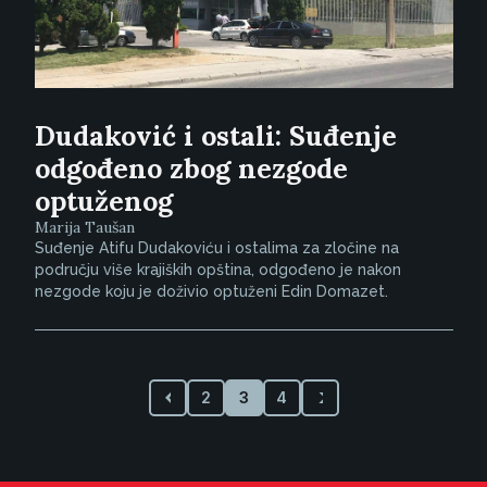
Dudaković i ostali: Suđenje
odgođeno zbog nezgode
optuženog
Marija Taušan
Suđenje Atifu Dudakoviću i ostalima za zločine na
području više krajiških opština, odgođeno je nakon
nezgode koju je doživio optuženi Edin Domazet.
2
3
4