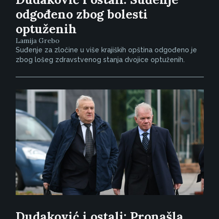
odgođeno zbog bolesti
optuženih
Lamija Grebo
Suđenje za zločine u više krajiških opština odgođeno je
zbog lošeg zdravstvenog stanja dvojice optuženih.
Dudaković i ostali: Pronašla