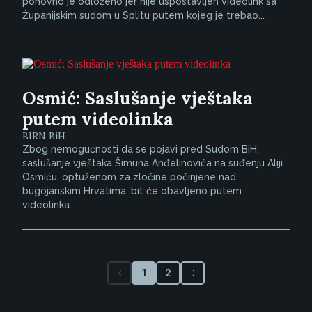
ponovno je odloženo jer nije uspostavljen videolink sa
Županijskim sudom u Splitu putem kojeg je trebao...
Osmić: Saslušanje vještaka
putem videolinka
BIRN BiH
Zbog nemogućnosti da se pojavi pred Sudom BiH,
saslušanje vještaka Šimuna Anđelinovića na suđenju Aliji
Osmiću, optuženom za zločine počinjene nad
bugojanskim Hrvatima, bit će obavljeno putem
videolinka.
1
2