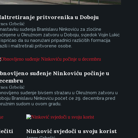
altretiranje pritvorenika u Doboju
rnes Grbešić
nastavku suđenja Branislavu Ninkoviću za zločine
činjene u Okružnom zatvoru u Doboju, svjedok Vojin Lukić
 ispričao da su naoružani pripadnici različitih formacija
azili i maltretirali pritvorene osobe.
bnovljeno suđenje Ninkoviću počinje u
ecembru
rnes Grbešić
onovljeno suđenje bivšem stražaru u Okružnom zatvoru u
oboju Branislavu Ninkoviću počet će 29. decembra pred
kružnim sudom u ovom gradu.
ečiti
Ninković svjedoči u svoju korist
Arnes Grbešić