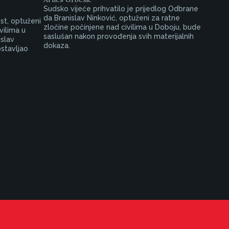
Sudsko vijeće prihvatilo je prijedlog Odbrane
da Branislav Ninković, optuženi za ratne
st, optuženi
zločine počinjene nad civilima u Doboju, bude
vilima u
saslušan nakon provođenja svih materijalnih
slav
dokaza.
ostavljao