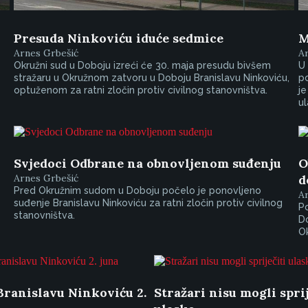
Presuda Ninkoviću iduće sedmice
M
Arnes Grbešić
A
Okružni sud u Doboju izreći će 30. maja presudu bivšem
U 
stražaru u Okružnom zatvoru u Doboju Branislavu Ninkoviću,
po
optuženom za ratni zločin protiv civilnog stanovništva.
je
ul
Svjedoci Odbrane na obnovljenom suđenju
O
Arnes Grbešić
d
Pred Okružnim sudom u Doboju počelo je ponovljeno
A
suđenje Branislavu Ninkoviću za ratni zločin protiv civilnog
P
stanovništva.
D
O
Branislavu Ninkoviću 2.
Stražari nisu mogli sprij