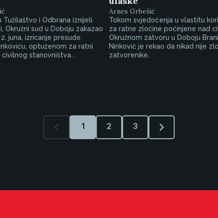
ulaske
ić
Arnes Grbešić
 Tužilaštvo i Odbrana iznijeli
Tokom svjedočenja u vlastitu kori
či, Okružni sud u Doboju zakazao
za ratne zločine počinjene nad ci
 2. juna, izricanje presude
Okružnom zatvoru u Doboju Brani
inkoviću, optuženom za ratni
Ninković je rekao da nikad nije zl
 civilnog stanovništva...
zatvorenike.
1
2
3