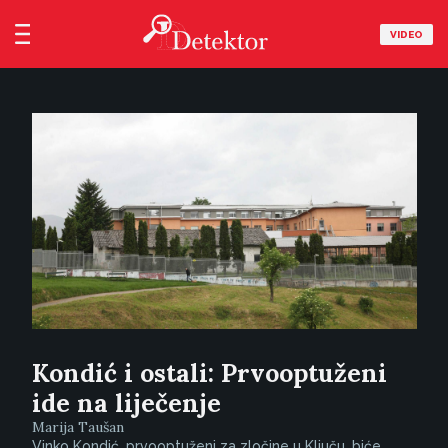
VIDEO
Kondić i ostali: Prvooptuženi
ide na liječenje
Marija Taušan
Vinko Kondić, prvooptuženi za zločine u Ključu, biće