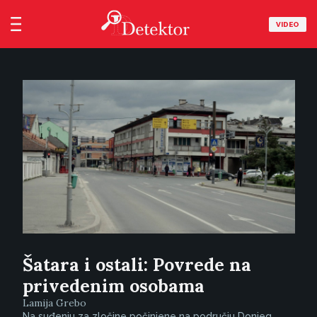
VIDEO
Šatara i ostali: Povrede na
privedenim osobama
Lamija Grebo
Na suđenju za zločine počinjene na području Donjeg