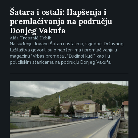
Šatara i ostali: Hapšenja i
premlaćivanja na području
Donjeg Vakufa
Aida Trepanić Hebib
Na suđenju Jovanu Šatari i ostalima, svjedoci Državnog
tužilaštva govorili su o hapšenjima i premlaćivanju u
magacinu “Vrbas prometa“, “Đuđinoj kući”, kao i u
policijskim stanicama na području Donjeg Vakufa.