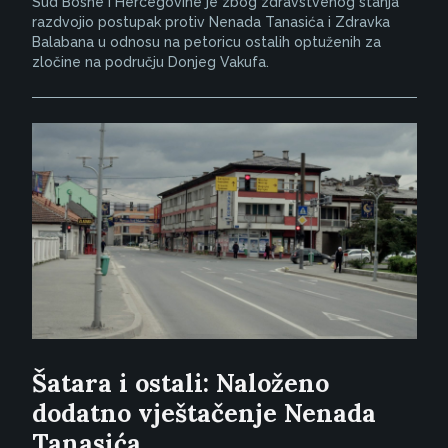
Sud Bosne i Hercegovine je zbog zdravstvenog stanja
razdvojio postupak protiv Nenada Tanasića i Zdravka
Balabana u odnosu na petoricu ostalih optuženih za
zločine na području Donjeg Vakufa.
Šatara i ostali: Naloženo
dodatno vještačenje Nenada
Tanasića