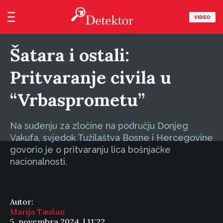
VIDEO
Šatara i ostali:
Pritvaranje civila u
“Vrbasprometu”
Na suđenju za zločine na području Donjeg
Vakufa, svjedok Tužilaštva Bosne i Hercegovine
govorio je o pritvaranju lica bošnjačke
nacionalnosti.
Autor:
Marija Taušan
5. novembra 2024. | 11:22