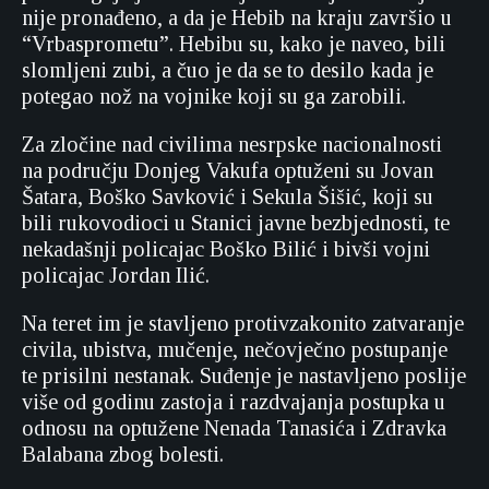
nije pronađeno, a da je Hebib na kraju završio u
“Vrbasprometu”. Hebibu su, kako je naveo, bili
slomljeni zubi, a čuo je da se to desilo kada je
potegao nož na vojnike koji su ga zarobili.
Za zločine nad civilima nesrpske nacionalnosti
na području Donjeg Vakufa optuženi su Jovan
Šatara, Boško Savković i Sekula Šišić, koji su
bili rukovodioci u Stanici javne bezbjednosti, te
nekadašnji policajac Boško Bilić i bivši vojni
policajac Jordan Ilić.
Na teret im je stavljeno protivzakonito zatvaranje
civila, ubistva, mučenje, nečovječno postupanje
te prisilni nestanak. Suđenje je nastavljeno poslije
više od godinu zastoja i razdvajanja postupka u
odnosu na optužene Nenada Tanasića i Zdravka
Balabana zbog bolesti.