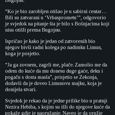
Bugojnu.
“Ko je bio zarobljen otišao je u sabirni centar…
Bili su zatvarani u ‘Vrbasprometu’”, odgovorio
je svjedok na pitanje šta je bilo s Bošnjacima koji
nisu otišli prema Bugojnu.
Ispričao je kako je jedan od zatvorenih bio
njegov bivši radni kolega po nadimku Limun,
koga je posjetio.
“Ja ga zovnem, zagrli me, plače. Zamolio me da
odem do kuće da mu donesu duge gaće, deku i
pogaču s dosta masla”, prisjetio se Zekonja,
dodavši da je doveo Limunovu majku, koja je
donijela stvari.
Svjedok je rekao da je jedne prilike bio u pratnji
Nezira Hebiba, s kojim su išli do njegove kuće da
pokaže gdje je naoružanje. Naveo je da oružje