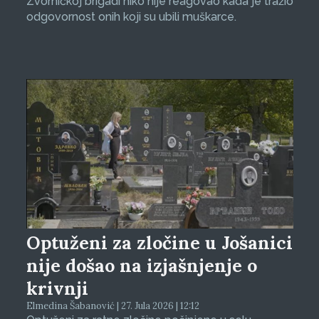
Zvorničkoj brigadi niko nije reagovao kada je tražio
odgovornost onih koji su ubili muškarce.
Optuženi za zločine u Jošanici
nije došao na izjašnjenje o
krivnji
Elmedina Šabanović | 27. Jula 2026 | 12:12