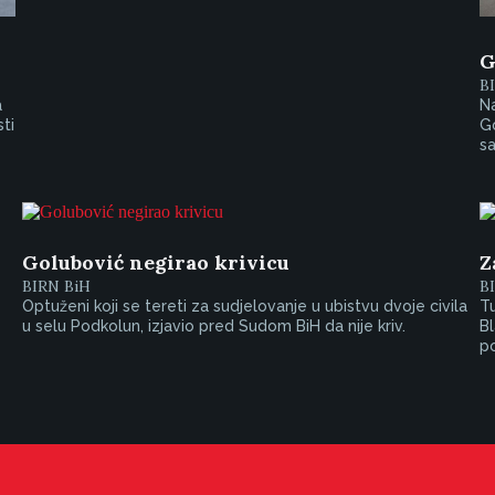
G
B
a
Na
sti
Go
sa
Golubović negirao krivicu
Z
BIRN BiH
B
Optuženi koji se tereti za sudjelovanje u ubistvu dvoje civila
Tu
u selu Podkolun, izjavio pred Sudom BiH da nije kriv.
Bl
p