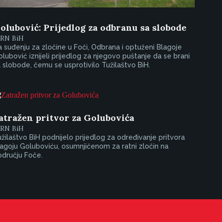
olubović: Prijedlog za odbranu sa slobode
IRN BiH
 suđenju za zločine u Foči, Odbrana i optuženi Blagoje
lubović iznijeli prijedlog za njegovo puštanje da se brani
 slobode, čemu se usprotivilo Tužilaštvo BiH.
atražen pritvor za Golubovića
IRN BiH
žilaštvo BiH podnijelo prijedlog za određivanje pritvora
agoju Goluboviću, osumnjičenom za ratni zločin na
odručju Foče.