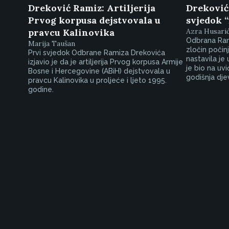
Dreković Ramiz: Artiljerija
Dreković:
Prvog korpusa dejstvovala u
svjedok 
pravcu Kalinovika
Azra Husari
Odbrana Ram
Marija Taušan
zločin počin
Prvi svjedok Odbrane Ramiza Drekovića
nastavila je 
izjavio je da je artiljerija Prvog korpusa Armije
je bio na uv
Bosne i Hercegovine (ABiH) dejstvovala u
godišnja dje
pravcu Kalinovika u proljeće i ljeto 1995.
godine.