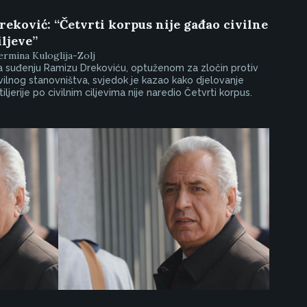
reković: “Četvrti korpus nije gađao civilne
iljeve”
rmina Kuloglija-Zolj
 suđenju Ramizu Drekoviću, optuženom za zločin protiv
vilnog stanovništva, svjedok je kazao kako djelovanje
tiljerije po civilnim ciljevima nije naredio Četvrti korpus.