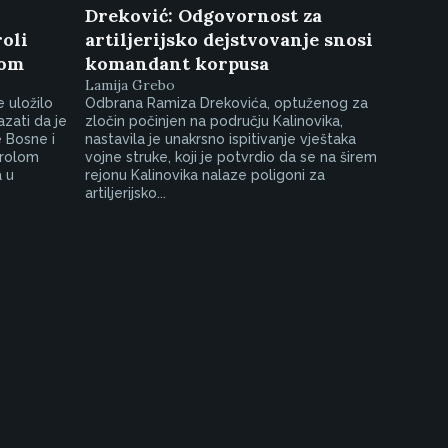
Dreković: Odgovornost za
oli
artiljerijsko dejstvovanje snosi
jom
komandant korpusa
Lamija Grebo
 uložilo
Odbrana Ramiza Drekovića, optuženog za
zati da je
zločin počinjen na području Kalinovika,
e Bosne i
nastavila je unakrsno ispitivanje vještaka
trolom
vojne struke, koji je potvrdio da se na širem
 u
rejonu Kalinovika nalaze poligoni za
artiljerijsko...