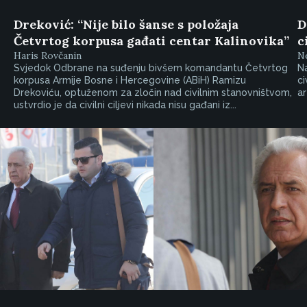
Dreković: “Nije bilo šanse s položaja
D
Četvrtog korpusa gađati centar Kalinovika”
c
Haris Rovčanin
Ne
Svjedok Odbrane na suđenju bivšem komandantu Četvrtog
Na
korpusa Armije Bosne i Hercegovine (ABiH) Ramizu
ci
Drekoviću, optuženom za zločin nad civilnim stanovništvom,
ar
ustvrdio je da civilni ciljevi nikada nisu gađani iz...