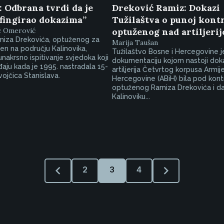
 Odbrana tvrdi da je
Dreković Ramiz: Dokazi
“fingirao dokazima”
Tužilaštva o punoj kontr
ć Omerović
optuženog nad artiljeri
iza Drekovića, optuženog za
Marija Taušan
jen na području Kalinovika,
Tužilaštvo Bosne i Hercegovine je
unakrsno ispitivanje svjedoka koji
dokumentaciju kojom nastoji doka
iđaju kada je 1995. nastradala 15-
artiljerija Četvrtog korpusa Armij
vojčica Stanislava.
Hercegovine (ABiH) bila pod kon
optuženog Ramiza Drekovića i da
Kalinoviku...
2
3
4