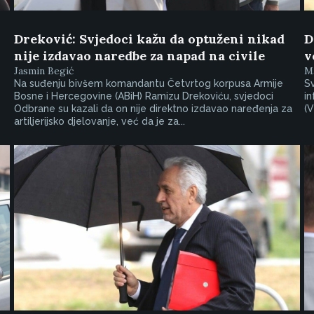
Dreković: Svjedoci kažu da optuženi nikad
D
nije izdavao naredbe za napad na civile
v
Jasmin Begić
Ma
Na suđenju bivšem komandantu Četvrtog korpusa Armije
Sv
Bosne i Hercegovine (ABiH) Ramizu Drekoviću, svjedoci
in
Odbrane su kazali da on nije direktno izdavao naređenja za
(V
artiljerijsko djelovanje, već da je za...