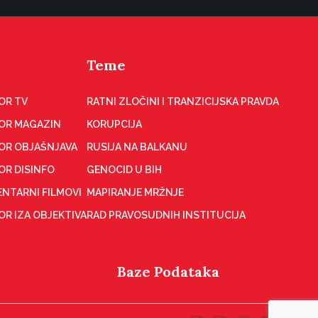
Teme
OR TV
RATNI ZLOČINI I TRANZICIJSKA PRAVDA
OR MAGAZIN
KORUPCIJA
OR OBJAŠNJAVA
RUSIJA NA BALKANU
OR DISINFO
GENOCID U BIH
NTARNI FILMOVI
MAPIRANJE MRŽNJE
R IZA OBJEKTIVA
RAD PRAVOSUDNIH INSTITUCIJA
Baze Podataka