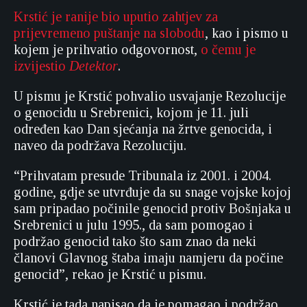
Krstić je ranije bio uputio zahtjev za
prijevremeno puštanje na slobodu
, kao i pismo u
kojem je prihvatio odgovornost,
o čemu je
izvijestio
Detektor
.
U pismu je Krstić pohvalio usvajanje Rezolucije
o genocidu u Srebrenici, kojom je 11. juli
određen kao Dan sjećanja na žrtve genocida, i
naveo da podržava Rezoluciju.
“Prihvatam presude Tribunala iz 2001. i 2004.
godine, gdje se utvrđuje da su snage vojske kojoj
sam pripadao počinile genocid protiv Bošnjaka u
Srebrenici u julu 1995., da sam pomogao i
podržao genocid tako što sam znao da neki
članovi Glavnog štaba imaju namjeru da počine
genocid”, rekao je Krstić u pismu.
Krstić je tada napisao da je pomagao i podržao