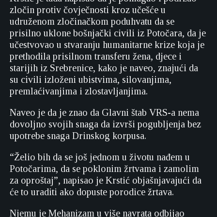
zločin protiv čovječnosti kroz učešće u
udruženom zločinačkom poduhvatu da se
prisilno uklone bošnjački civili iz Potočara, da je
učestvovao u stvaranju humanitarne krize koja je
prethodila prisilnom transferu žena, djece i
starijih iz Srebrenice, kako je naveo, znajući da
su civili izloženi ubistvima, silovanjima,
premlaćivanjima i zlostavljanjima.
Naveo je da je znao da Glavni štab VRS-a nema
dovoljno svojih snaga da izvrši pogubljenja bez
upotrebe snaga Drinskog korpusa.
“Želio bih da se još jednom u životu nađem u
Potočarima, da se poklonim žrtvama i zamolim
za oproštaj”, napisao je Krstić objašnjavajući da
će to uraditi ako dopuste porodice žrtava.
Njemu je Mehanizam u više navrata odbijao