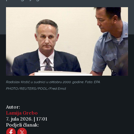
Radislav Krstić u sudnici u oktobru 2000. godine. Foto: EPA
PHOTO/REUTERS/POOL/Fred Ernst
Autor:
Lamija Grebo
7. jula 2026. | 17:01
Podjeli članak: