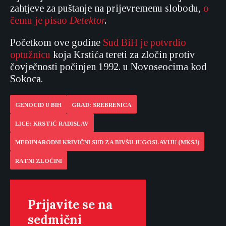
zahtjeve za puštanje na prijevremenu slobodu,
o
čemu je pisao
Detektor
.
Početkom ove godine
Sud BiH je potvrdio
optužnicu
koja Krstića tereti za zločin protiv
čovječnosti počinjen 1992. u Novoseocima kod
Sokoca.
GENOCID U BIH
GRAD: SREBRENICA
LICE: KRSTIĆ RADISLAV
MEĐUNARODNI KRIVIČNI SUD ZA BIVŠU JUGOSLAVIJU (MKSJ)
RATNI ZLOČINI
Prijavite se na
sedmični