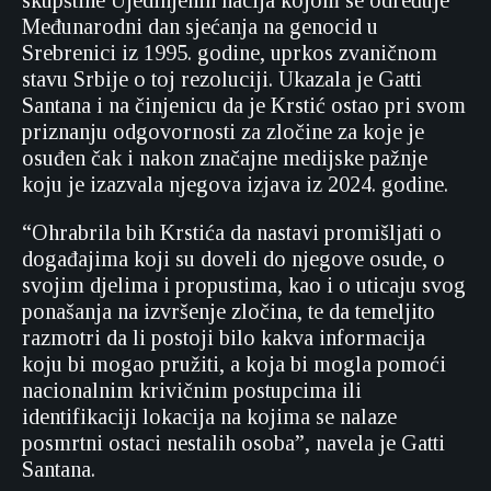
skupštine Ujedinjenih nacija kojom se određuje
Međunarodni dan sjećanja na genocid u
Srebrenici iz 1995. godine, uprkos zvaničnom
stavu Srbije o toj rezoluciji. Ukazala je Gatti
Santana i na činjenicu da je Krstić ostao pri svom
priznanju odgovornosti za zločine za koje je
osuđen čak i nakon značajne medijske pažnje
koju je izazvala njegova izjava iz 2024. godine.
“Ohrabrila bih Krstića da nastavi promišljati o
događajima koji su doveli do njegove osude, o
svojim djelima i propustima, kao i o uticaju svog
ponašanja na izvršenje zločina, te da temeljito
razmotri da li postoji bilo kakva informacija
koju bi mogao pružiti, a koja bi mogla pomoći
nacionalnim krivičnim postupcima ili
identifikaciji lokacija na kojima se nalaze
posmrtni ostaci nestalih osoba”, navela je Gatti
Santana.