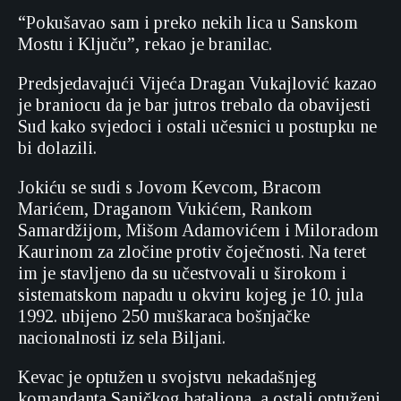
“Pokušavao sam i preko nekih lica u Sanskom
Mostu i Ključu”, rekao je branilac.
Predsjedavajući Vijeća Dragan Vukajlović kazao
je braniocu da je bar jutros trebalo da obavijesti
Sud kako svjedoci i ostali učesnici u postupku ne
bi dolazili.
Jokiću se sudi s Jovom Kevcom, Bracom
Marićem, Draganom Vukićem, Rankom
Samardžijom, Mišom Adamovićem i Miloradom
Kaurinom za zločine protiv čoječnosti. Na teret
im je stavljeno da su učestvovali u širokom i
sistematskom napadu u okviru kojeg je 10. jula
1992. ubijeno 250 muškaraca bošnjačke
nacionalnosti iz sela Biljani.
Kevac je optužen u svojstvu nekadašnjeg
komandanta Saničkog bataljona, a ostali optuženi