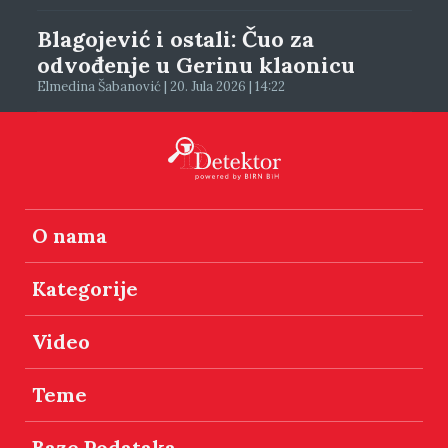
Blagojević i ostali: Čuo za
odvođenje u Gerinu klaonicu
Elmedina Šabanović | 20. Jula 2026 | 14:22
O nama
Kategorije
Video
Teme
Baze Podataka