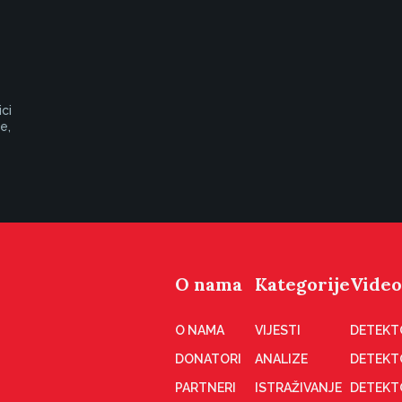
ci
e,
O nama
Kategorije
Video
O NAMA
VIJESTI
DETEKT
DONATORI
ANALIZE
DETEKT
PARTNERI
ISTRAŽIVANJE
DETEKT