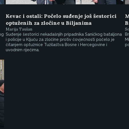
Kevac i ostali: Počelo suđenje još šestorici
M
optuženih za zločine u Biljanima
B
Marija Taušan
S
og
Suđenje šestorici nekadašnjih pripadnika Saničkog bataljona
Br
i policije u Ključu za zločine protiv čovječnosti počelo je
Mi
čitanjem optužnice Tužilaštva Bosne i Hercegovine i
po
uvodnim riječima.