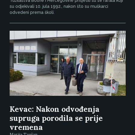
Tužilaštva Bosne i Hercegovine prisjetili su se rafala koji
su odjekivali 10. jula 1992., nakon što su muškarci
odvedeni prema školi.
Kevac: Nakon odvođenja
supruga porodila se prije
vremena
Marija Taušan