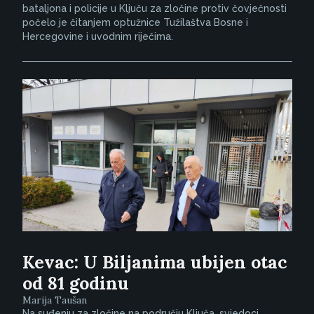
bataljona i policije u Ključu za zločine protiv čovječnosti
počelo je čitanjem optužnice Tužilaštva Bosne i
Hercegovine i uvodnim riječima.
Kevac: U Biljanima ubijen otac
od 81 godinu
Marija Taušan
Na suđenju za zločine na području Ključa, svjedoci