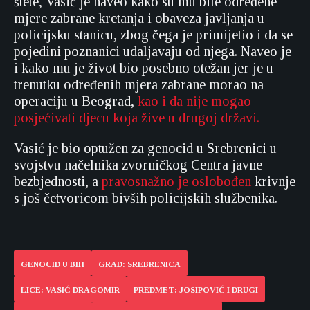
štete, Vasić je naveo kako su mu bile određene
mjere zabrane kretanja i obaveza javljanja u
policijsku stanicu, zbog čega je primijetio i da se
pojedini poznanici udaljavaju od njega. Naveo je
i kako mu je život bio posebno otežan jer je u
trenutku određenih mjera zabrane morao na
operaciju u Beograd,
kao i da nije mogao
posjećivati djecu koja žive u drugoj državi.
Vasić je bio optužen za genocid u Srebrenici u
svojstvu načelnika zvorničkog Centra javne
bezbjednosti, a
pravosnažno je oslobođen
krivnje
s još četvoricom bivših policijskih službenika.
GENOCID U BIH
GRAD: SREBRENICA
LICE: VASIĆ DRAGOMIR
PREDMET: JOSIPOVIĆ I DRUGI