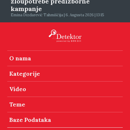
zloupotrebe predizborne
kampanje
Emina Dizdarević Tahmiščija | 6. Augusta 2026 | 13:15
O nama
Kategorije
Video
Teme
Baze Podataka