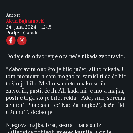
Autor:
Alem Bajramović
24. juna 2024. | 12:15
Podjeli članak:
Dodaje da odvođenje oca neće nikada zaboraviti.
“Zaboravim ono što je bilo jučer, ali to nikada. U
tom momentu nisam mogao ni zamisliti da će biti
to što je bilo. Mislio sam eto onako su ih
zatvorili, pustit će ih. Ali kada mi je moja majka,
poslije toga što je bilo, rekla: ‘Ado, sine, spremaj
se i idi’. Pitao sam je:’ Kud ću majko?’, kaže: ‘Idi
u šumu’“, dodao je.
Njegova majka, brat, sestra i nana su iz
Kalinovika pobjegli mjesec kasnije, a on je