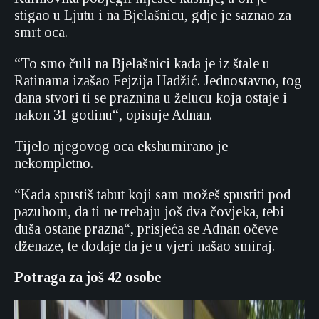
stigao u Ljutu i na Bjelašnicu, gdje je saznao za
smrt oca.
“To smo čuli na Bjelašnici kada je iz štale u
Ratinama izašao Fejzija Hadžić. Jednostavno, tog
dana stvori ti se praznina u želucu koja ostaje i
nakon 31 godinu“, opisuje Adnan.
Tijelo njegovog oca ekshumirano je
nekompletno.
“Kada spustiš tabut koji sam možeš spustiti pod
pazuhom, da ti ne trebaju još dva čovjeka, tebi
duša ostane prazna“, prisjeća se Adnan očeve
dženaze, te dodaje da je u vjeri našao smiraj.
Potraga za još 42 osobe