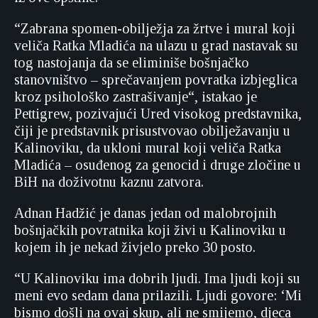
“Zabrana spomen-obilježja za žrtve i mural koji
veliča Ratka Mladića na ulazu u grad nastavak su
tog nastojanja da se eliminiše bošnjačko
stanovništvo – sprečavanjem povratka izbjeglica
kroz psihološko zastrašivanje“, istakao je
Pettigrew, pozivajući Ured visokog predstavnika,
čiji je predstavnik prisustvovao obilježavanju u
Kalinoviku, da ukloni mural koji veliča Ratka
Mladića – osuđenog za genocid i druge zločine u
BiH na doživotnu kaznu zatvora.
Adnan Hadžić je danas jedan od malobrojnih
bošnjačkih povratnika koji živi u Kalinoviku u
kojem ih je nekad živjelo preko 30 posto.
“U Kalinoviku ima dobrih ljudi. Ima ljudi koji su
meni evo sedam dana prilazili. Ljudi govore: ‘Mi
bismo došli na ovaj skup, ali ne smijemo, djeca