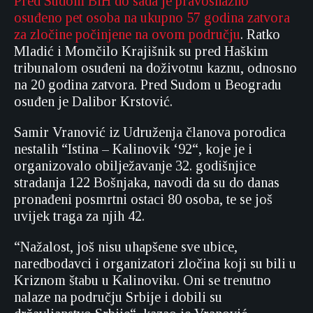
Pred Sudom BiH do sada je pravosnažno
osuđeno pet osoba na ukupno 57 godina zatvora
za zločine počinjene na ovom području
. Ratko
Mladić i Momčilo Krajišnik su pred Haškim
tribunalom osuđeni na doživotnu kaznu, odnosno
na 20 godina zatvora. Pred Sudom u Beogradu
osuđen je Dalibor Krstović.
Samir Vranović iz Udruženja članova porodica
nestalih “Istina – Kalinovik ‘92“, koje je i
organizovalo obilježavanje 32. godišnjice
stradanja 122 Bošnjaka, navodi da su do danas
pronađeni posmrtni ostaci 80 osoba, te se još
uvijek traga za njih 42.
“Nažalost, još nisu uhapšene sve ubice,
naredbodavci i organizatori zločina koji su bili u
Kriznom štabu u Kalinoviku. Oni se trenutno
nalaze na području Srbije i dobili su