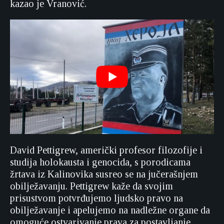
kazao je Vranović.
David Pettigrew, američki profesor filozofije i
studija holokausta i genocida, s porodicama
žrtava iz Kalinovika susreo se na jučerašnjem
obilježavanju. Pettigrew kaže da svojim
prisustvom potvrđujemo ljudsko pravo na
obilježavanje i apelujemo na nadležne organe da
omoguće ostvarivanje prava za postavljanje