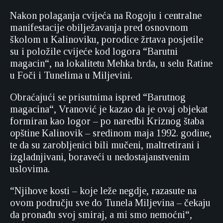
Nakon polaganja cvijeća na Rogoju i centralne
manifestacije obilježavanja pred osnovnom
školom u Kalinoviku, porodice žrtava posjetile
su i položile cvijeće kod logora “Barutni
magacin“, na lokalitetu Mehka brda, u selu Ratine
u Foči i Tunelima u Miljevini.
Obraćajući se prisutnima ispred “Barutnog
magacina“, Vranović je kazao da je ovaj objekat
formiran kao logor – po naredbi Kriznog štaba
opštine Kalinovik – sredinom maja 1992. godine,
te da su zarobljenici bili mučeni, maltretirani i
izgladnjivani, boraveći u nedostajanstvenim
uslovima.
“Njihove kosti – koje leže negdje, razasute na
ovom području sve do Tunela Miljevina – čekaju
da pronađu svoj smiraj, a mi smo nemoćni“,