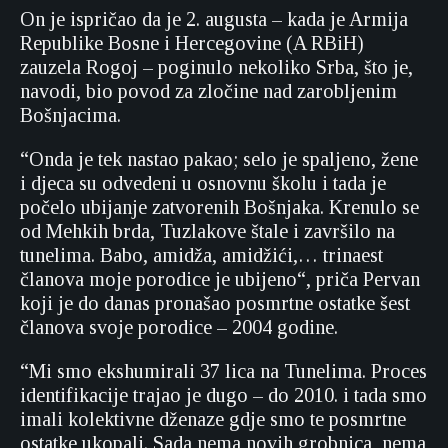
On je ispričao da je 2. augusta – kada je Armija
Republike Bosne i Hercegovine (A RBiH)
zauzela Rogoj – poginulo nekoliko Srba, što je,
navodi, bio povod za zločine nad zarobljenim
Bošnjacima.
“Onda je tek nastao pakao; selo je spaljeno, žene
i djeca su odvedeni u osnovnu školu i tada je
počelo ubijanje zatvorenih Bošnjaka. Krenulo se
od Mehkih brda, Tuzlakove štale i završilo na
tunelima. Babo, amidža, amidžići,… trinaest
članova moje porodice je ubijeno“, priča Pervan
koji je do danas pronašao posmrtne ostatke šest
članova svoje porodice – 2004 godine.
“Mi smo ekshumirali 37 lica na Tunelima. Proces
identifikacije trajao je dugo – do 2010. i tada smo
imali kolektivne dženaze gdje smo te posmrtne
ostatke ukopali. Sada nema novih grobnica, nema