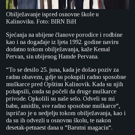
Obilježavanje ispred osnovne škole u
Kalinoviku. Foto: BIRN BiH
Sjećanja na ubijene članove porodice i rodbine
kao i na događaje iz ljeta 1992. godine naviru
dodatno tokom obilježavanja, kaže Kemal
Pervan, sin ubijenog Hamde Pervana.
“To se desilo 25. juna, kada je došao poziv za
radnu obavezu, gdje su pokupili radno sposobne
muškarce pred Opštinu Kalinovik. Kada su njih
pohapsili, onda su počeli da druge muškarce
privode. Opkolili su naše selo. Odveli su mi
babu, amidžu, sve radno sposobne muškarce“,
ispričao je u nedjelju tokom obilježavanja, kao i
da su ih odvezli u osnovnu školu, te nakon
desetak-petnaest dana u “Barutni magacin“.