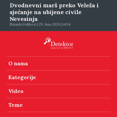
Dvodnevni marš preko Veleža i
sjećanje na ubijene civile
Nevesinja
Zinaida Đelilović | 29. Juna 2026 | 14:54
O nama
Kategorije
Video
Teme