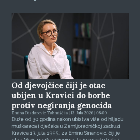
Od djevojčice čiji je otac
ubijen u Kravici do borbe
protiv negiranja genocida
Emina Dizdarević Tahmiščija | 13. Jula 2026 | 08:00
Duže od 30 godina nakon ubistva više od hiljadu
muškaraca i dječaka u Zemljoradničkoj zadruzi
Kravica 13. jula 1995., za Eminu Sinanović, čiji je
otac Muris među ubijenima, to je mjesto bola i