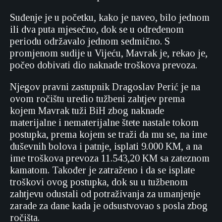
Suđenje je u početku, kako je naveo, bilo jednom
ili dva puta mjesečno, dok se u određenom
periodu održavalo jednom sedmično. S
promjenom sudije u Vijeću, Mavrak je, rekao je,
počeo dobivati dio naknade troškova prevoza.
Njegov pravni zastupnik Dragoslav Perić je na
ovom ročištu uredio tužbeni zahtjev prema
kojem Mavrak tuži BiH zbog naknade
materijalne i nematerijalne štete nastale tokom
postupka, prema kojem se traži da mu se, na ime
duševnih bolova i patnje, isplati 9.000 KM, a na
ime troškova prevoza 11.543,20 KM sa zateznom
kamatom. Također je zatraženo i da se isplate
troškovi ovog postupka, dok su u tužbenom
zahtjevu odustali od potraživanja za umanjenje
zarade za dane kada je odsustvovao s posla zbog
ročišta.