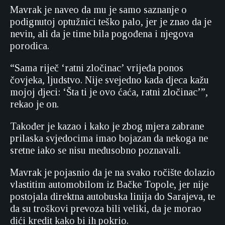
Mavrak je naveo da mu je samo saznanje o
podignutoj optužnici teško palo, jer je znao da je
nevin, ali da je time bila pogođena i njegova
porodica.
“Sama riječ ‘ratni zločinac’ vrijeđa ponos
čovjeka, ljudstvo. Nije svejedno kada djeca kažu
mojoj djeci: ‘Šta ti je ovo ćaća, ratni zločinac’”,
rekao je on.
Također je kazao i kako je zbog mjera zabrane
prilaska svjedocima imao bojazan da nekoga ne
sretne iako se nisu međusobno poznavali.
Mavrak je pojasnio da je na svako ročište dolazio
vlastitim automobilom iz Bačke Topole, jer nije
postojala direktna autobuska linija do Sarajeva, te
da su troškovi prevoza bili veliki, da je morao
dići kredit kako bi ih pokrio.