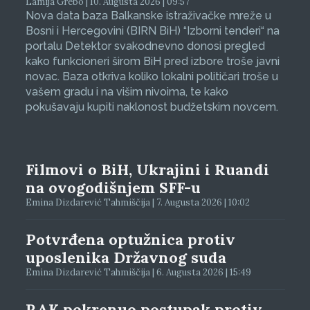
Lamija Grebo | 10. Augusta 2026 | 09:57
Nova data baza Balkanske istraživačke mreže u
Bosni i Hercegovini (BIRN BiH) “Izborni tenderi“ na
portalu Detektor svakodnevno donosi pregled
kako funkcioneri širom BiH pred izbore troše javni
novac. Baza otkriva koliko lokalni političari troše u
vašem gradu i na višim nivoima, te kako
pokušavaju kupiti naklonost budžetskim novcem.
Filmovi o BiH, Ukrajini i Ruandi
na ovogodišnjem SFF-u
Emina Dizdarević Tahmiščija | 7. Augusta 2026 | 10:02
Potvrđena optužnica protiv
uposlenika Državnog suda
Emina Dizdarević Tahmiščija | 6. Augusta 2026 | 15:49
RAK pokrenuo postupak protiv