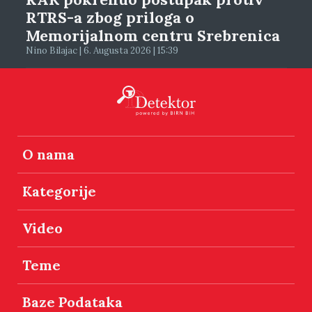
RTRS-a zbog priloga o
Memorijalnom centru Srebrenica
Nino Bilajac | 6. Augusta 2026 | 15:39
O nama
Kategorije
Video
Teme
Baze Podataka