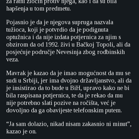
za ratni zločin protiv njega, kao i da su bila
hapšenja u tom predmetu.
Pojasnio je da je njegova supruga nazvala
tužioca, koji je potvrdio da je podignuta
optužnica i da nije izdata potjernica za njim s
obzirom da od 1992. živi u Bačkoj Topoli, ali da
posjećuje područje Nevesinja zbog rodbinskih
veza.
Mavrak je kazao da je imao mogućnost da mu se
sudi u Srbiji, jer ima dvojno državljanstvo, ali da
je insistirao da to bude u BiH, upravo kako ne bi
bila raspisana potjernica, te da je rekao da mu
nije potrebno slati pozive na ročišta, već je
dovoljno da ga obavijeste telefonskim putem.
“Ja sam dolazio, nikad nisam zakasnio ni minut”,
kazao je on.