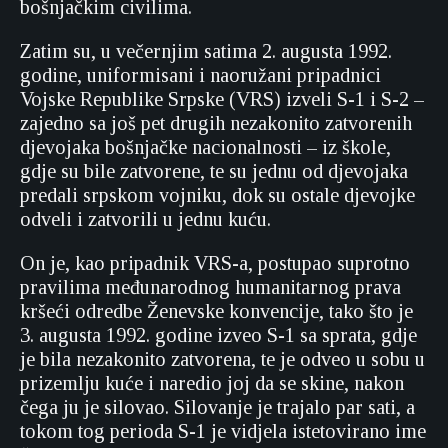
bošnjačkim civilima.
Zatim su, u večernjim satima 2. augusta 1992.
godine, uniformisani i naoružani pripadnici
Vojske Republike Srpske (VRS) izveli S-1 i S-2 –
zajedno sa još pet drugih nezakonito zatvorenih
djevojaka bošnjačke nacionalnosti – iz škole,
gdje su bile zatvorene, te su jednu od djevojaka
predali srpskom vojniku, dok su ostale djevojke
odveli i zatvorili u jednu kuću.
On je, kao pripadnik VRS-a, postupao suprotno
pravilima međunarodnog humanitarnog prava
kršeći odredbe Ženevske konvencije, tako što je
3. augusta 1992. godine izveo S-1 sa sprata, gdje
je bila nezakonito zatvorena, te je odveo u sobu u
prizemlju kuće i naredio joj da se skine, nakon
čega ju je silovao. Silovanje je trajalo par sati, a
tokom tog perioda S-1 je vidjela istetovirano ime