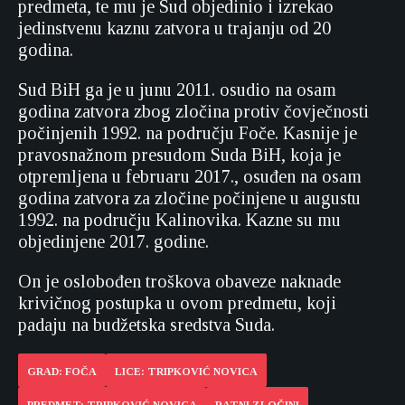
predmeta, te mu je Sud objedinio i izrekao
jedinstvenu kaznu zatvora u trajanju od 20
godina.
Sud BiH ga je u junu 2011. osudio na osam
godina zatvora zbog zločina protiv čovječnosti
počinjenih 1992. na području Foče. Kasnije je
pravosnažnom presudom Suda BiH, koja je
otpremljena u februaru 2017., osuđen na osam
godina zatvora za zločine počinjene u augustu
1992. na području Kalinovika. Kazne su mu
objedinjene 2017. godine.
On je oslobođen troškova obaveze naknade
krivičnog postupka u ovom predmetu, koji
padaju na budžetska sredstva Suda.
GRAD: FOČA
LICE: TRIPKOVIĆ NOVICA