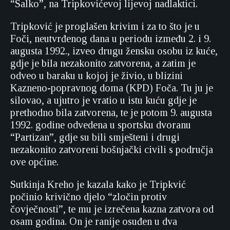
“Salko”, na Tripkovićevoj lijevoj nadlaktici.
Tripković je proglašen krivim i za to što je u
Foči, neutvrđenog dana u periodu između 2. i 9.
augusta 1992., izveo drugu žensku osobu iz kuće,
gdje je bila nezakonito zatvorena, a zatim je
odveo u baraku u kojoj je živio, u blizini
Kazneno-popravnog doma (KPD) Foča. Tu ju je
silovao, a ujutro je vratio u istu kuću gdje je
prethodno bila zatvorena, te je potom 9. augusta
1992. godine odvedena u sportsku dvoranu
“Partizan”, gdje su bili smješteni i drugi
nezakonito zatvoreni bošnjački civili s područja
ove općine.
Sutkinja Kreho je kazala kako je Tripkvić
počinio krivično djelo “zločin protiv
čovječnosti”, te mu je izrečena kazna zatvora od
osam godina. On je ranije osuđen u dva