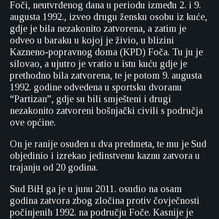
Foči, neutvrđenog dana u periodu između 2. i 9.
augusta 1992., izveo drugu žensku osobu iz kuće,
gdje je bila nezakonito zatvorena, a zatim je
odveo u baraku u kojoj je živio, u blizini
Kazneno-popravnog doma (KPD) Foča. Tu ju je
silovao, a ujutro je vratio u istu kuću gdje je
prethodno bila zatvorena, te je potom 9. augusta
1992. godine odvedena u sportsku dvoranu
“Partizan”, gdje su bili smješteni i drugi
nezakonito zatvoreni bošnjački civili s područja
ove općine.
On je ranije osuđen u dva predmeta, te mu je Sud
objedinio i izrekao jedinstvenu kaznu zatvora u
trajanju od 20 godina.
Sud BiH ga je u junu 2011. osudio na osam
godina zatvora zbog zločina protiv čovječnosti
počinjenih 1992. na području Foče. Kasnije je