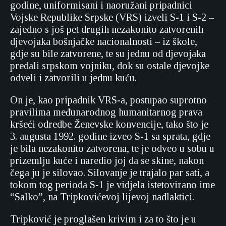
godine, uniformisani i naoružani pripadnici
Vojske Republike Srpske (VRS) izveli S-1 i S-2 –
zajedno s još pet drugih nezakonito zatvorenih
djevojaka bošnjačke nacionalnosti – iz škole,
gdje su bile zatvorene, te su jednu od djevojaka
predali srpskom vojniku, dok su ostale djevojke
odveli i zatvorili u jednu kuću.
On je, kao pripadnik VRS-a, postupao suprotno
pravilima međunarodnog humanitarnog prava
kršeći odredbe Ženevske konvencije, tako što je
3. augusta 1992. godine izveo S-1 sa sprata, gdje
je bila nezakonito zatvorena, te je odveo u sobu u
prizemlju kuće i naredio joj da se skine, nakon
čega ju je silovao. Silovanje je trajalo par sati, a
tokom tog perioda S-1 je vidjela istetovirano ime
“Salko”, na Tripkovićevoj lijevoj nadlaktici.
Tripković je proglašen krivim i za to što je u