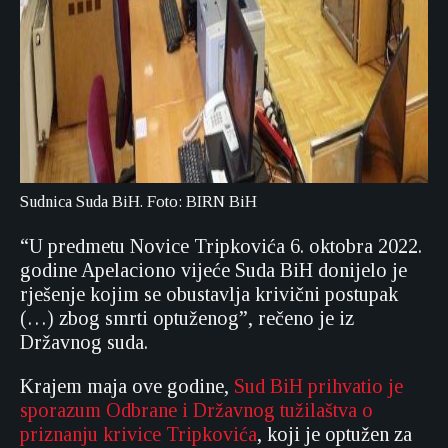
Sudnica Suda BiH. Foto: BIRN BiH
“U predmetu Novice Tripkovića 6. oktobra 2022.
godine Apelaciono vijeće Suda BiH donijelo je
rješenje kojim se obustavlja krivični postupak
(…) zbog smrti optuženog”, rečeno je iz
Državnog suda.
Krajem maja ove godine,
Sud BiH prihvatio je
sporazum Odbrane i Državnog tužilaštva o
priznanju krivice Tripkovića
, koji je optužen za