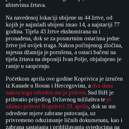
ubistvima žrtava.
Na navedenoj lokaciji ubijene su 44 žrtve, od
kojih je najmlađi ubijeni imao 14, a najstariji 77
godina. Tijela 43 žrtve ekshumirana su i
pronađena, dok se za posmrtnim ostacima jedne
žrtve još uvijek traga. Nakon počinjenog zločina,
mjesna džamija je porušena, a ostaci bačeni na
tijela žrtava na deponiji Ivan Polje, objašnjeno je
ranije u saopćenju.
Početkom aprila ove godine Koprivica je izručen
iz Kanade u Bosnu i Hercegovinu, a
dva dana
nakon toga određen mu je pritvor
. Sud BiH je
prihvatio prijedlog Državnog tužilaštva te
je
ukinuo pritvor Koprivici 28. aprila
, dok su mu
određene mjere zabrane putovanja, uz
privremeno oduzimanje ličnih dokumenata, kao i
zabrana sastajanja i približavanja svjedocima na