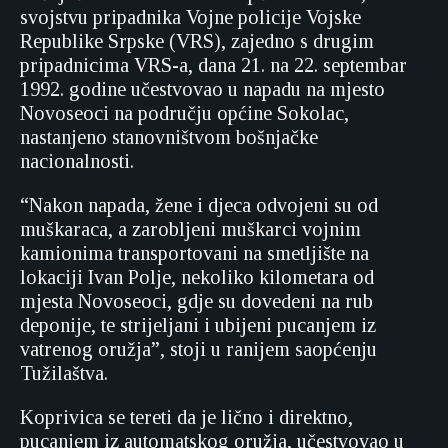
svojstvu pripadnika Vojne policije Vojske
Republike Srpske (VRS), zajedno s drugim
pripadnicima VRS-a, dana 21. na 22. septembar
1992. godine učestvovao u napadu na mjesto
Novoseoci na području općine Sokolac,
nastanjeno stanovništvom bošnjačke
nacionalnosti.
“Nakon napada, žene i djeca odvojeni su od
muškaraca, a zarobljeni muškarci vojnim
kamionima transportovani na smetljište na
lokaciji Ivan Polje, nekoliko kilometara od
mjesta Novoseoci, gdje su dovedeni na rub
deponije, te strijeljani i ubijeni pucanjem iz
vatrenog oružja”, stoji u ranijem saopćenju
Tužilaštva.
Koprivica se tereti da je lično i direktno,
pucanjem iz automatskog oružja, učestvovao u