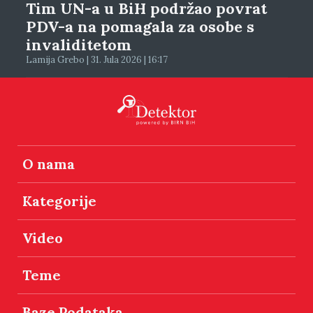
Tim UN-a u BiH podržao povrat
PDV-a na pomagala za osobe s
invaliditetom
Lamija Grebo | 31. Jula 2026 | 16:17
O nama
Kategorije
Video
Teme
Baze Podataka