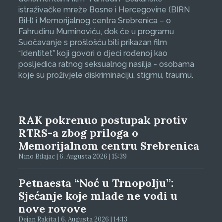
istraživačke mreže Bosne i Hercegovine (BIRN
BiH) i Memorijalnog centra Srebrenica – o
Fahrudinu Muminoviću, dok će u programu
Suočavanje s prošlošću biti prikazan film
“Identitet” koji govori o djeci rođenoj kao
posljedica ratnog seksualnog nasilja - osobama
koje su proživjele diskriminaciju, stigmu, traumu.
RAK pokrenuo postupak protiv
RTRS-a zbog priloga o
Memorijalnom centru Srebrenica
Nino Bilajac | 6. Augusta 2026 | 15:39
Petnaesta “Noć u Trnopolju”:
Sjećanje koje mlade ne vodi u
nove rovove
Dejan Rakita | 6. Augusta 2026 | 14:13