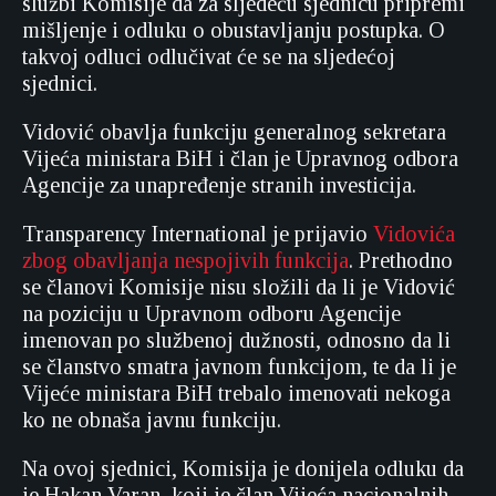
službi Komisije da za sljedeću sjednicu pripremi
mišljenje i odluku o obustavljanju postupka. O
takvoj odluci odlučivat će se na sljedećoj
sjednici.
Vidović obavlja funkciju generalnog sekretara
Vijeća ministara BiH i član je Upravnog odbora
Agencije za unapređenje stranih investicija.
Transparency International je prijavio
Vidovića
zbog obavljanja nespojivih funkcija
. Prethodno
se članovi Komisije nisu složili da li je Vidović
na poziciju u Upravnom odboru Agencije
imenovan po službenoj dužnosti, odnosno da li
se članstvo smatra javnom funkcijom, te da li je
Vijeće ministara BiH trebalo imenovati nekoga
ko ne obnaša javnu funkciju.
Na ovoj sjednici, Komisija je donijela odluku da
je Hakan Varan, koji je član Vijeća nacionalnih