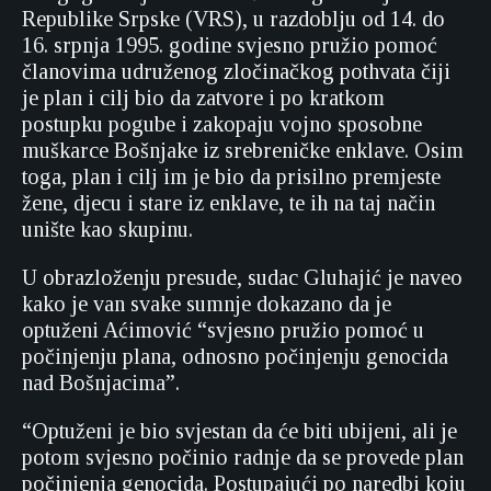
Republike Srpske (VRS), u razdoblju od 14. do
16. srpnja 1995. godine svjesno pružio pomoć
članovima udruženog zločinačkog pothvata čiji
je plan i cilj bio da zatvore i po kratkom
postupku pogube i zakopaju vojno sposobne
muškarce Bošnjake iz srebreničke enklave. Osim
toga, plan i cilj im je bio da prisilno premjeste
žene, djecu i stare iz enklave, te ih na taj način
unište kao skupinu.
U obrazloženju presude, sudac Gluhajić je naveo
kako je van svake sumnje dokazano da je
optuženi Aćimović “svjesno pružio pomoć u
počinjenju plana, odnosno počinjenju genocida
nad Bošnjacima”.
“Optuženi je bio svjestan da će biti ubijeni, ali je
potom svjesno počinio radnje da se provede plan
počinjenja genocida. Postupajući po naredbi koju