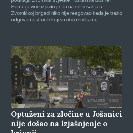
području Zvornika, svjedok Tužilaštva Bosne i
Hercegovine izjavio je da na referisanju u
Zvorničkoj brigadi niko nije reagovao kada je tražio
odgovornost onih koji su ubili muškarce.
Optuženi za zločine u Jošanici
nije došao na izjašnjenje o