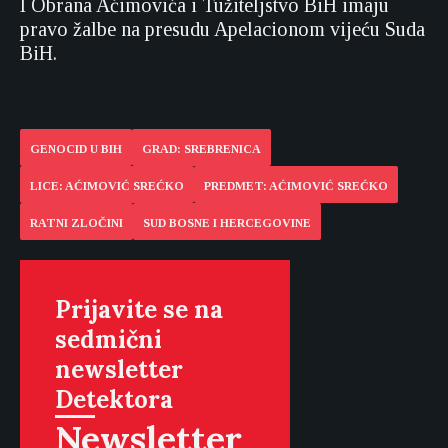
I Obrana Aćimovića i Tužiteljstvo BiH imaju
pravo žalbe na presudu Apelacionom vijeću Suda
BiH.
GENOCID U BIH
GRAD: SREBRENICA
LICE: AĆIMOVIĆ SREĆKO
PREDMET: AĆIMOVIĆ SREĆKO
RATNI ZLOČINI
SUD BOSNE I HERCEGOVINE
Prijavite se na
sedmični
newsletter
Detektora
Newsletter