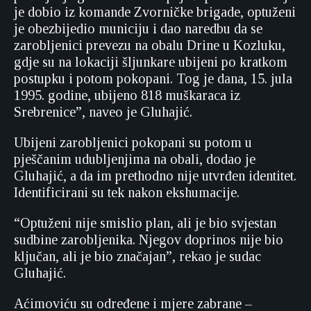
je dobio iz komande Zvorničke brigade, optuženi
je obezbijedio municiju i dao naredbu da se
zarobljenici prevezu na obalu Drine u Kozluku,
gdje su na lokaciji šljunkare ubijeni po kratkom
postupku i potom pokopani. Tog je dana, 15. jula
1995. godine, ubijeno 818 muškaraca iz
Srebrenice”, naveo je Gluhajić.
Ubijeni zarobljenici pokopani su potom u
pješčanim udubljenjima na obali, dodao je
Gluhajić, a da im prethodno nije utvrđen identitet.
Identificirani su tek nakon ekshumacije.
“Optuženi nije smislio plan, ali je bio svjestan
sudbine zarobljenika. Njegov doprinos nije bio
ključan, ali je bio značajan”, rekao je sudac
Gluhajić.
Aćimoviću su određene i mjere zabrane –