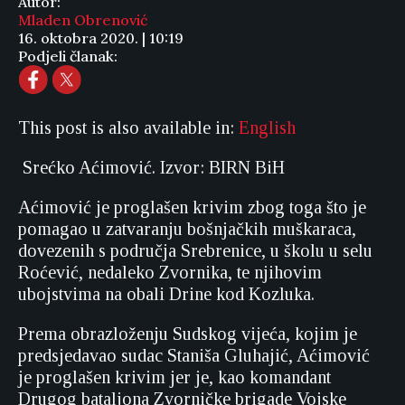
Autor:
Mladen Obrenović
16. oktobra 2020. | 10:19
Podjeli članak:
This post is also available in:
English
Srećko Aćimović. Izvor: BIRN BiH
Aćimović je proglašen krivim zbog toga što je
pomagao u zatvaranju bošnjačkih muškaraca,
dovezenih s područja Srebrenice, u školu u selu
Roćević, nedaleko Zvornika, te njihovim
ubojstvima na obali Drine kod Kozluka.
Prema obrazloženju Sudskog vijeća, kojim je
predsjedavao sudac Staniša Gluhajić, Aćimović
je proglašen krivim jer je, kao komandant
Drugog bataljona Zvorničke brigade Vojske