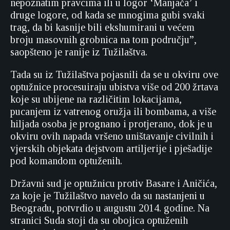
nepoznatim pravcima ili u logor ‘Manjača’ i
druge logore, od kada se mnogima gubi svaki
trag, da bi kasnije bili ekshumirani u većem
broju masovnih grobnica na tom području”,
saopšteno je ranije iz Tužilaštva.
Tada su iz Tužilaštva pojasnili da se u okviru ove
optužnice procesuiraju ubistva više od 200 žrtava
koje su ubijene na različitim lokacijama,
pucanjem iz vatrenog oružja ili bombama, a više
hiljada osoba je prognano i protjerano, dok je u
okviru ovih napada vršeno uništavanje civilnih i
vjerskih objekata dejstvom artiljerije i pješadije
pod komandom optuženih.
Državni sud je optužnicu protiv Basare i Aničića,
za koje je Tužilaštvo navelo da su nastanjeni u
Beogradu, potvrdio u augustu 2014. godine. Na
stranici Suda stoji da su obojica optuženih