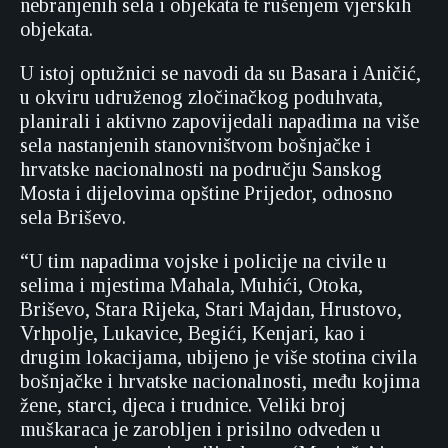
nebranjenih sela i objekata te rušenjem vjerskih
objekata.
U istoj optužnici se navodi da su Basara i Aničić,
u okviru udruženog zločinačkog poduhvata,
planirali i aktivno zapovijedali napadima na više
sela nastanjenih stanovništvom bošnjačke i
hrvatske nacionalnosti na području Sanskog
Mosta i dijelovima opštine Prijedor, odnosno
sela Briševo.
“U tim napadima vojske i policije na civile u
selima i mjestima Mahala, Muhići, Otoka,
Briševo, Stara Rijeka, Stari Majdan, Hrustovo,
Vrhpolje, Lukavice, Begići, Kenjari, kao i
drugim lokacijama, ubijeno je više stotina civila
bošnjačke i hrvatske nacionalnosti, među kojima
žene, starci, djeca i trudnice. Veliki broj
muškaraca je zarobljen i prisilno odveden u