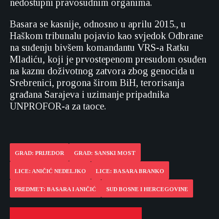
nedostupni pravosudnim organima.
Basara se kasnije, odnosno u aprilu 2015., u
Haškom tribunalu pojavio kao svjedok Odbrane
na suđenju bivšem komandantu VRS-a Ratku
Mladiću, koji je prvostepenom presudom osuđen
na kaznu doživotnog zatvora zbog genocida u
Srebrenici, progona širom BiH, terorisanja
građana Sarajeva i uzimanje pripadnika
UNPROFOR-a za taoce.
GRAD: PRIJEDOR
GRAD: SANSKI MOST
LICE: ANIČIĆ NEDELJKO
LICE: BASARA BRANKO
PREDMET: BASARA I ANIČIĆ
SUD BOSNE I HERCEGOVINE