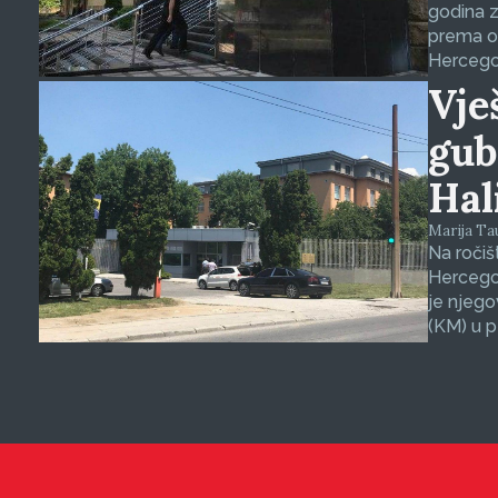
godina z
prema op
Hercegov
Vje
gub
Hal
Marija Tauš
Na ročiš
Hercegov
je njego
(KM) u p