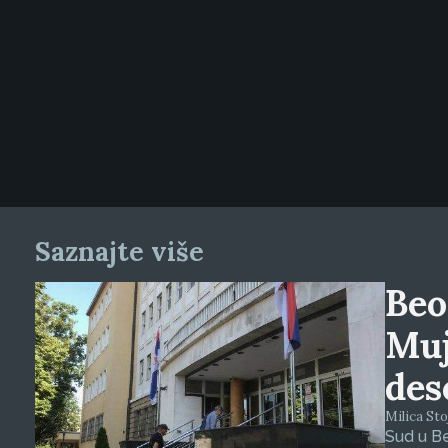
Saznajte više
Beo
Muj
des
Milica Stoj
Sud u B