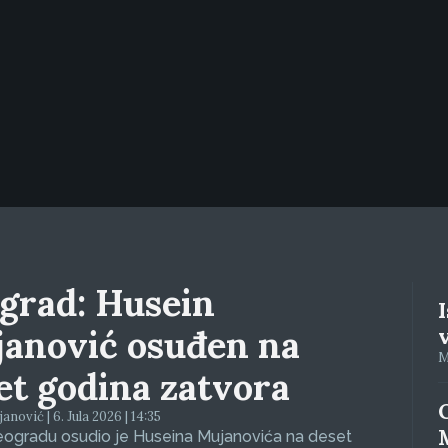
grad: Husein
anović osuđen na
M
et godina zatvora
anović | 6. Jula 2026 | 14:35
eogradu osudio je Huseina Mujanovića na deset