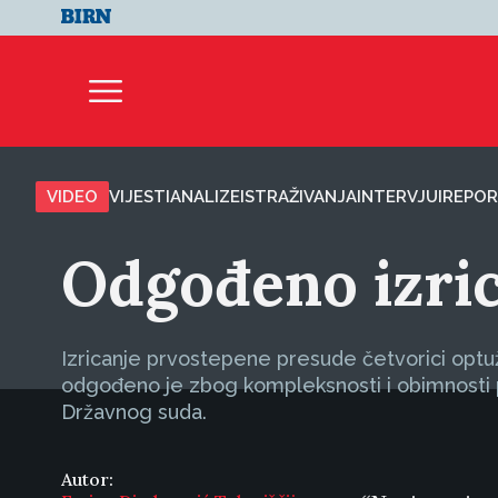
VIDEO
VIJESTI
ANALIZE
ISTRAŽIVANJA
INTERVJUI
REPOR
Odgođeno izric
Izricanje prvostepene presude četvorici optuž
odgođeno je zbog kompleksnosti i obimnosti 
Državnog suda.
Autor: