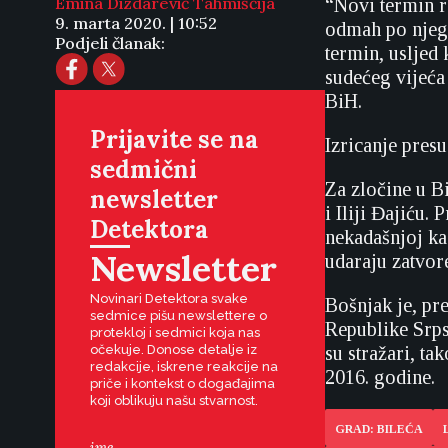
Emina Dizdarević Tahmiščija
“Novi termin r
9. marta 2020. | 10:52
odmah po njego
Podjeli članak:
termin, usljed
sudećeg vijeća
BiH.
Prijavite se na
Izricanje pres
sedmični
Za zločine u B
newsletter
i Iliji Đajiću.
Detektora
nekadašnjoj ka
Newsletter
udaraju zatvor
Novinari Detektora svake
Bošnjak je, pr
sedmice pišu newslettere o
Republike Srpsk
protekloj i sedmici koja nas
očekuje. Donose detalje iz
su stražari, t
redakcije, iskrene reakcije na
2016. godine.
priče i kontekst o događajima
koji oblikuju našu stvarnost.
GRAD: BILEĆA