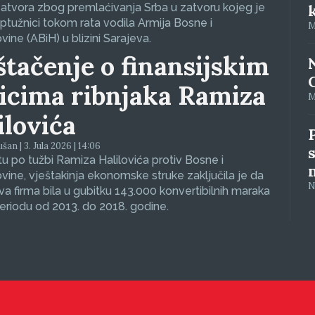
atvora zbog premlaćivanja Srba u zatvoru kojeg je
tužnici tokom rata vodila Armija Bosne i
M
ine (ABiH) u blizini Sarajeva.
štačenje o finansijskim
icima ribnjaka Ramiza
M
ilovića
an | 3. Jula 2026 | 14:06
tu po tužbi Ramiza Halilovića protiv Bosne i
ine, vještakinja ekonomske struke zaključila je da
N
va firma bila u gubitku 143.000 konvertibilnih maraka
eriodu od 2013. do 2018. godine.