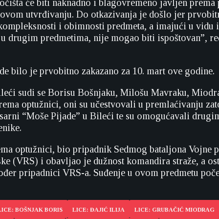
očišta će biti naknadno i blagovremeno javljen prema 
vom utvrđivanju. Do otkazivanja je došlo jer prvobit
 kompleksnosti i obimnosti predmeta, a imajući u vidu 
 u drugim predmetima, nije mogao biti ispoštovan”, re
ude bilo je prvobitno zakazano za 10. mart ove godine.
ileći sudi se Borisu Bošnjaku, Milošu Mavraku, Miod
 Prema optužnici, oni su učestvovali u premlaćivanju za
sarni “Moše Pijade” u Bileći te su omogućavali drugim
enike.
ema optužnici, bio pripadnik Sedmog bataljona Vojne p
e (VRS) i obavljao je dužnost komandira straže, a osta
akođer pripadnici VRS-a. Suđenje u ovom predmetu počel
LICE: BOŠNJAK BORIS
LICE: ĐAJIĆ ILIJA
LICE: GRUBAČIĆ MIODRAG