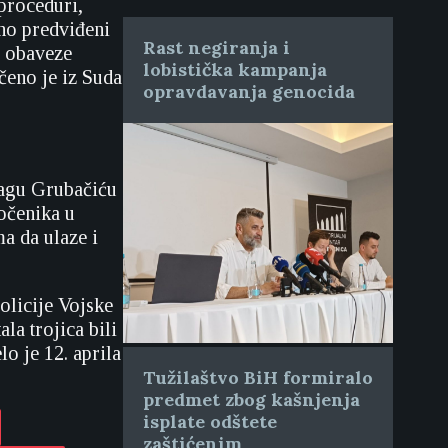
proceduri,
no predviđeni
Rast negiranja i
i obaveze
lobistička kampanja
čeno je iz Suda
opravdavanja genocida
ragu Grubačiću
točenika u
a da ulaze i
olicije Vojske
la trojica bili
o je 12. aprila
Tužilaštvo BiH formiralo
predmet zbog kašnjenja
isplate odštete
zaštićenim