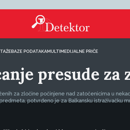
TAŽE
BAZE PODATAKA
MULTIMEDIJALNE PRIČE
anje presude za z
enih za zločine počinjene nad zatočenicima u nekadaš
predmeta, potvrđeno je za Balkansku istraživačku m