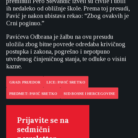
preminuli Pero Stevandić izveli su civile i ubili
ih nedaleko od obližnje škole. Prema toj presudi,
Pavić je nakon ubistava rekao: “Zbog ovakvih je
Crni poginuo.”
Pavićeva Odbrana je žalbu na ovu presudu
uložila zbog bitne povrede odredaba krivičnog
postupka i zakona, pogrešno i nepotpuno
utvrđenog činjeničnog stanja, te odluke o visini
kazne.
GRAD: PRIJEDOR
LICE: PAVIĆ SRETKO
PREDMET: PAVIĆ SRETKO
SUD BOSNE I HERCEGOVINE
Prijavite se na
sedmični