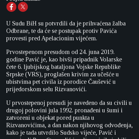
U Sudu BiH su potvrdili da je prihvaćena žalba
Odbrane, te da će se postupak protiv Pavića
provesti pred Apelacionim vijećem.
Prvostepenom presudom od 24. juna 2019.
godine Pavić je, kao bivši pripadnik Volarske
čete 6. ljubijskog bataljona Vojske Republike
Srpske (VRS), proglašen krivim za učešće u
ubistvima pet civila iz porodice Čaušević u
prijedorskom selu Rizvanovići.
U prvostepenoj presudi je navedeno da su civili u
drugoj polovini jula 1992. pronađeni u šumi i
zatvoreni u objekat pored punkta u
Rizvanovićima, a dan nakon njihovog odvođenja,
kako je tada utvrdilo Sudsko vijeće, Pavić i