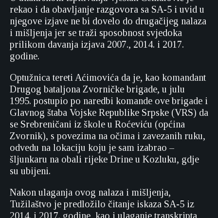
rekao i da obavljanje razgovora sa SA-5 i uvid u
njegove izjave ne bi dovelo do drugačijeg nalaza
i mišljenja jer se traži sposobnost svjedoka
prilikom davanja izjava 2007., 2014. i 2017.
godine.
Optužnica tereti Aćimovića da je, kao komandant
Drugog bataljona Zvorničke brigade, u julu
1995. postupio po naredbi komande ove brigade i
Glavnog štaba Vojske Republike Srpske (VRS) da
se Srebreničani iz škole u Roćeviću (općina
Zvornik), s povezima na očima i zavezanih ruku,
odvedu na lokaciju koju je sam izabrao –
šljunkaru na obali rijeke Drine u Kozluku, gdje
su ubijeni.
Nakon ulaganja ovog nalaza i mišljenja,
Tužilaštvo je predložilo čitanje iskaza SA-5 iz
2014. i 2017. godine, kao i ulaganje transkripta