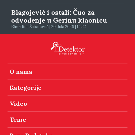
Blagojević i ostali: Čuo za
odvođenje u Gerinu klaonicu
Elmedina Šabanović | 20. Jula 2026 | 14:22
O nama
Kategorije
Video
Teme