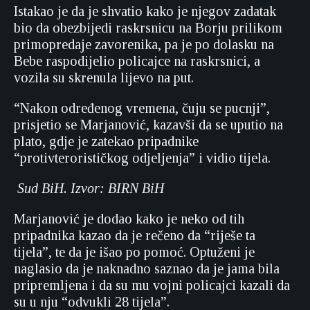
Istakao je da je shvatio kako je njegov zadatak
bio da obezbijedi raskrsnicu na Borju prilikom
primopredaje zavorenika, pa je po dolasku na
Bebe raspodijelio policajce na raskrsnici, a
vozila su skrenula lijevo na put.
“Nakon određenog vremena, čuju se pucnji”,
prisjetio se Marjanović, kazavši da se uputio na
plato, gdje je zatekao pripadnike
“protivterorističkog odjeljenja” i vidio tijela.
Sud BiH. Izvor: BIRN BiH
Marjanović je dodao kako je neko od tih
pripadnika kazao da je rečeno da “riješe ta
tijela”, te da je išao po pomoć. Optuženi je
naglasio da je naknadno saznao da je jama bila
pripremljena i da su mu vojni policajci kazali da
su u nju “odvukli 28 tijela”.