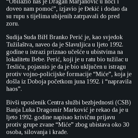
“Obilazio nas je Dragan Marjanović u noći i
doveo nam pomoć”, izjavio je Đekić i dodao da
su rupu s tijelima ubijenih zatrpavali do pred
zoru.
Sudija Suda BiH Branko Perić je, kao svjedok
Tužilaštva, naveo da je Slavuljica u ljeto 1992.
godine u istrazi priznao učešće u ubistvima na
lokalitetu Bebe. Perić, koji je u ratu bio tužilac u
Tesliću, pojasnio je da je bio uključen u istragu
protiv vojno-policijske formacije “Miće”, koja je
došla iz Doboja početkom juna 1992. i “napravila
haos”.
Bivši uposlenik Centra službi bezbjednosti (CSB)
Banja Luka Dragomir Marković je rekao da je u
ljeto 1992. godine napisao krivičnu prijavu
protiv grupe zvane “Miće” zbog ubistava oko 30
osoba, silovanja i krađe.