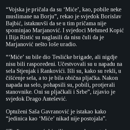
“Vojska je pričala da su ‘Miće’, kao, pobile neke
muslimane na Borju”, rekao je svjedok Borislav
Bajbić, istaknuvši da se u tim pričama nije
spominjao Marjanović. I svjedoci Mehmed Kopić
i Ilija Ristić su naglasili da nisu čuli da je
Marjanović nešto loše uradio.
“‘Miće’ su bile dio Teslićke brigade, ali nigdje
nisu bili raspoređeni. Učestvovali su u napadu na
sela Stjenjak i Rankovići. Išli su, kako su rekli, u
čišćenje sela, a to je bila obična pljačka. Nakon
napada na selo, pohapsili su, pobili, protjerali
stanovnike. Oni su pljačkali i Srbe”, izjavio je
svjedok Drago Antešević.
Optuženi Saša Gavranović je istakao kako
“jedinica kao ‘Miće’ nikad nije postojala”.