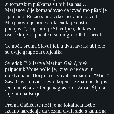
automatskim puškama su bili iza nas…
Marjanović je komandovao da izvadimo pištolje
i pucamo. Rekao sam: ‘Ako moramo, prvo ti.’
Marjanović je počeo, i krenula je opšta
pucnjava”, objasnio je Slavuljica, dodavši da
osobe koje su pucale nisu mogle odbiti naredbu.
Te noći, prema Slavuljici, u dva navrata ubijene
su dvije grupe zarobljenika.
Svjedok Tužilaštva Marijan Gačić, bivši
pripadnik Vojne policije, izjavio je da su u
ubistvima na Borju učestvovali pripadnici “Mića”
Saša Gavranović, Dević kojem ne zna ime, te još
jedan muškarac. On je naglasio da Zoran Šljuka
nije bio na Borju.
Prema Gačiću, te noći je na lokalitetu Bebe
izdano naređenje da vezani civili siđu s kamiona