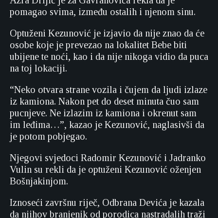
Azra Drljić je za Gavranovića rekla da je
pomagao svima, između ostalih i njenom sinu.
Optuženi Kezunović je izjavio da nije znao da će
osobe koje je prevezao na lokalitet Bebe biti
ubijene te noći, kao i da nije nikoga vidio da puca
na toj lokaciji.
“Neko otvara strane vozila i čujem da ljudi izlaze
iz kamiona. Nakon pet do deset minuta čuo sam
pucnjeve. Ne izlazim iz kamiona i okrenut sam
im leđima…”, kazao je Kezunović, naglasivši da
je potom pobjegao.
Njegovi svjedoci Radomir Kezunović i Jadranko
Vulin su rekli da je optuženi Kezunović oženjen
Bošnjakinjom.
Iznoseći završnu riječ, Odbrana Devića je kazala
da njihov branjenik od porodica nastradalih traži