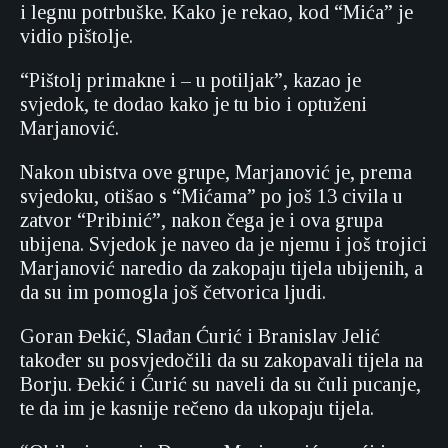
i legnu potrbuške. Kako je rekao, kod “Mića” je
vidio pištolje.
“Pištolj primakne i – u potiljak”, kazao je
svjedok, te dodao kako je tu bio i optuženi
Marjanović.
Nakon ubistva ove grupe, Marjanović je, prema
svjedoku, otišao s “Mićama” po još 13 civila u
zatvor “Pribinić”, nakon čega je i ova grupa
ubijena. Svjedok je naveo da je njemu i još trojici
Marjanović naredio da zakopaju tijela ubijenih, a
da su im pomogla još četvorica ljudi.
Goran Đekić, Slađan Ćurić i Branislav Jelić
također su posvjedočili da su zakopavali tijela na
Borju. Đekić i Ćurić su naveli da su čuli pucanje,
te da im je kasnije rečeno da ukopaju tijela.