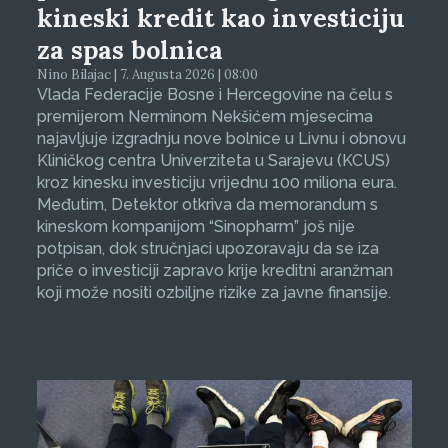
kineski kredit kao investiciju
za spas bolnica
Nino Bilajac | 7. Augusta 2026 | 08:00
Vlada Federacije Bosne i Hercegovine na čelu s
premijerom Nerminom Nekšićem mjesecima
najavljuje izgradnju nove bolnice u Livnu i obnovu
Kliničkog centra Univerziteta u Sarajevu (KCUS)
kroz kinesku investiciju vrijednu 100 miliona eura.
Međutim, Detektor otkriva da memorandum s
kineskom kompanijom “Sinopharm” još nije
potpisan, dok stručnjaci upozoravaju da se iza
priče o investiciji zapravo krije kreditni aranžman
koji može nositi ozbiljne rizike za javne finansije.