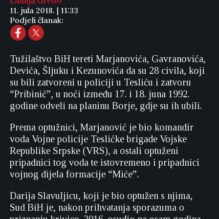
Lamija Grebo
11. jula 2018. | 11:33
Podjeli članak:
Tužilaštvo BiH tereti Marjanovića, Gavranovića,
Devića, Šljuku i Kezunovića da su 28 civila, koji
su bili zatvoreni u policiji u Tesliću i zatvoru
“Pribinić”, u noći između 17. i 18. juna 1992.
godine odveli na planinu Borje, gdje su ih ubili.
Prema optužnici, Marjanović je bio komandir
voda Vojne policije Teslićke brigade Vojske
Republike Srpske (VRS), a ostali optuženi
pripadnici tog voda te istovremeno i pripadnici
vojnog dijela formacije “Miće”.
Darija Slavuljicu, koji je bio optužen s njima,
Sud BiH je, nakon prihvatanja sporazuma o