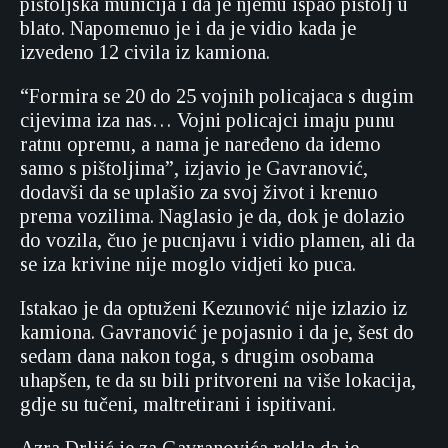
pištoljska municija i da je njemu ispao pištolj u
blato. Napomenuo je i da je vidio kada je
izvedeno 12 civila iz kamiona.
“Formira se 20 do 25 vojnih policajaca s dugim
cijevima iza nas… Vojni policajci imaju punu
ratnu opremu, a nama je naređeno da idemo
samo s pištoljima”, izjavio je Gavranović,
dodavši da se uplašio za svoj život i krenuo
prema vozilima. Naglasio je da, dok je dolazio
do vozila, čuo je pucnjavu i vidio plamen, ali da
se iza krivine nije moglo vidjeti ko puca.
Istakao je da optuženi Kezunović nije izlazio iz
kamiona. Gavranović je pojasnio i da je, šest do
sedam dana nakon toga, s drugim osobama
uhapšen, te da su bili pritvoreni na više lokacija,
gdje su tučeni, maltretirani i ispitivani.