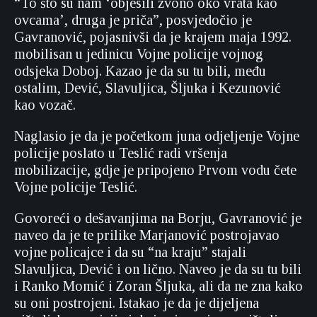
“To što su nam ‘objesili zvono oko vrata kao
ovcama’, druga je priča”, posvjedočio je
Gavranović, pojasnivši da je krajem maja 1992.
mobilisan u jedinicu Vojne policije vojnog
odsjeka Doboj. Kazao je da su tu bili, među
ostalim, Dević, Slavuljica, Šljuka i Kezunović
kao vozač.
Naglasio je da je početkom juna odjeljenje Vojne
policije poslato u Teslić radi vršenja
mobilizacije, gdje je pripojeno Prvom vodu čete
Vojne policije Teslić.
Govoreći o dešavanjima na Borju, Gavranović je
naveo da je te prilike Marjanović postrojavao
vojne policajce i da su “na kraju” stajali
Slavuljica, Dević i on lično. Naveo je da su tu bili
i Ranko Momić i Zoran Šljuka, ali da ne zna kako
su oni postrojeni. Istakao je da je dijeljena