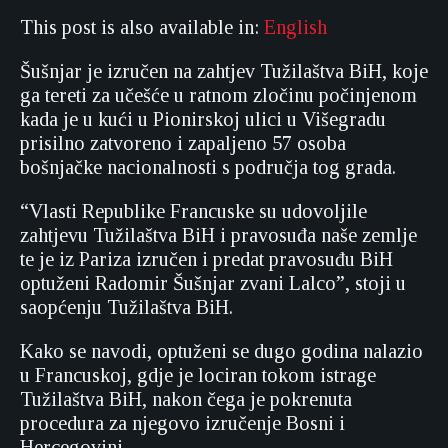
This post is also available in:
English
Šušnjar je izručen na zahtjev Tužilaštva BiH, koje
ga tereti za učešće u ratnom zločinu počinjenom
kada je u kući u Pionirskoj ulici u Višegradu
prisilno zatvoreno i zapaljeno 57 osoba
bošnjačke nacionalnosti s područja tog grada.
“Vlasti Republike Francuske su udovoljile
zahtjevu Tužilaštva BiH i pravosuđa naše zemlje
te je iz Pariza izručen i predat pravosuđu BiH
optuženi Radomir Šušnjar zvani Lalco”, stoji u
saopćenju Tužilaštva BiH.
Kako se navodi, optuženi se dugo godina nalazio
u Francuskoj, gdje je lociran tokom istrage
Tužilaštva BiH, nakon čega je pokrenuta
procedura za njegovo izručenje Bosni i
Hercegovini.