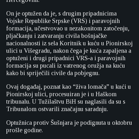
On je optužen da je, s drugim pripadnicima
Vojske Republike Srpske (VRS) i paravojnih
formacija, učestvovao u nezakonitom zatočenju,
pljačkanju i zatvaranju civila bošnjačke
nacionalnosti iz sela Koritnik u kuću u Pionirskoj
ulici u Višegradu, nakon čega je kuća zapaljena a
optuženi i drugi pripadnici VRS-a i paravojnih
formacija su pucali iz vatrenog oružja na kuću
kako bi spriječili civile da pobjegnu.
Ovaj događaj, poznat kao “živa lomača” u kući u
Pionirskoj ulici, procesuiran je i u Haškom
tribunalu. U Tužilaštvu BiH su naglasili da su s
Tribunalom ostvarili značajnu saradnju.
Optužnica protiv Šušnjara je podignuta u oktobru
prošle godine.