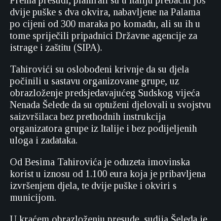
Prema presudi, planirali su u Italiju prebaciti još
dvije puške s dva okvira, nabavljene na Palama
po cijeni od 300 maraka po komadu, ali su ih u
tome spriječili pripadnici Državne agencije za
istrage i zaštitu (SIPA).
Tahirovići su oslobođeni krivnje da su djela
počinili u sastavu organizovane grupe, uz
obrazloženje predsjedavajućeg Sudskog vijeća
Nenada Šelede da su optuženi djelovali u svojstvu
saizvršilaca bez prethodnih instrukcija
organizatora grupe iz Italije i bez podijeljenih
uloga i zadataka.
Od Besima Tahirovića je oduzeta imovinska
korist u iznosu od 1.100 eura koja je pribavljena
izvršenjem djela, te dvije puške i okviri s
municijom.
U kraćem obrazloženju presude, sudija Šeleda je