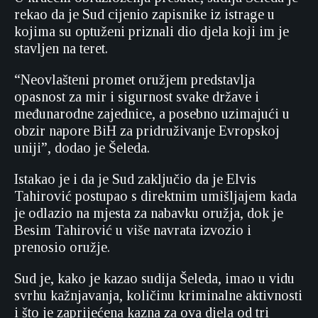
rekao da je Sud cijenio zapisnike iz istrage u
kojima su optuženi priznali dio djela koji im je
stavljen na teret.
“Neovlašteni promet oružjem predstavlja
opasnost za mir i sigurnost svake države i
međunarodne zajednice, a posebno uzimajući u
obzir napore BiH za pridruživanje Evropskoj
uniji”, dodao je Šeleda.
Istakao je i da je Sud zaključio da je Elvis
Tahirović postupao s direktnim umišljajem kada
je odlazio na mjesta za nabavku oružja, dok je
Besim Tahirović u više navrata izvozio i
prenosio oružje.
Sud je, kako je kazao sudija Šeleda, imao u vidu
svrhu kažnjavanja, količinu kriminalne aktivnosti
i što je zaprijećena kazna za ova djela od tri