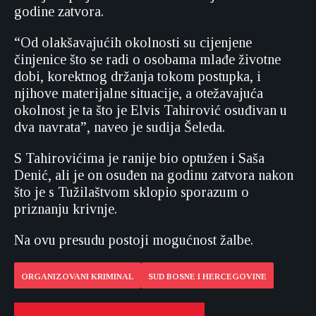
godine zatvora.
“Od olakšavajućih okolnosti su cijenjene
činjenice što se radi o osobama mlađe životne
dobi, korektnog držanja tokom postupka, i
njihove materijalne situacije, a otežavajuća
okolnost je ta što je Elvis Tahirović osuđivan u
dva navrata”, naveo je sudija Šeleda.
S Tahirovićima je ranije bio optužen i Saša
Denić, ali je on osuđen na godinu zatvora nakon
što je s Tužilaštvom sklopio sporazum o
priznanju krivnje.
Na ovu presudu postoji mogućnost žalbe.
ORGANIZOVANI KRIMINAL
SUD BOSNE I HERCEGOVINE