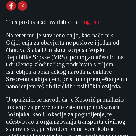
This post is also available in:
English
Na teret mu je stavljeno da je, kao načelnik
Odjeljenja za obavještajne poslove i jedan od
članova Štaba Drinskog korpusa Vojske
Republike Srpske (VRS), pomogao učesnicima
udruženog zločinačkog poduhvata s ciljem
istrjebljenja bošnjačkog naroda iz enklave
Srebrenica ubijanjem, prisilnim premještanjem i
nanošenjem teških fizičkih i psihičkih ozljeda.
U optužnici se navodi da je Kosorić pronalazio
lokacije za privremeno zatvaranje muškaraca
Bošnjaka, kao i lokacije za pogubljenje, te
učestvovao u organizovanju transporta civilnog
stanovništva, predvodeći jednu veću kolonu