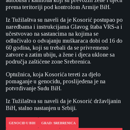
autobusa i kamiona koji su prevozili žene i djecu
prema teritoriji pod kontrolom Armije BiH.
Iz Tužilaštva su naveli da je Kosorić postupao po
naredbama i instrukcijama Glavog štaba VRS-a i
učestvovao na sastancima na kojima se
odlučivalo o odvajanju muškaraca dobi od 16 do
60 godina, koji su trebali da se privremeno
zatvore a zatim ubiju, a žene i djeca uklone sa
područja zaštićene zone Srebrenica.
Optužnica, koja Kosorića tereti za djelo
pomaganje u genocidu, proslijeđena je na
potvrđivanje Sudu BiH.
Iz Tužilaštva su naveli da je Kosorić državljanin
BiH, stalno nastanjen u Srbiji.
GENOCID U BIH
GRAD: SREBRENICA