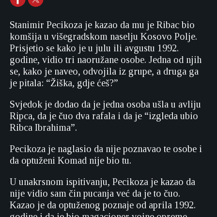
Stanimir Pecikoza je kazao da mu je Ribac bio
komšija u višegradskom naselju Kosovo Polje.
Prisjetio se kako je u julu ili avgustu 1992.
godine, vidio tri naoružane osobe. Jedna od njih
se, kako je naveo, odvojila iz grupe, a druga ga
je pitala: “Žiška, gdje ćeš?”
Svjedok je dodao da je jedna osoba ušla u avliju
Ripca, da je čuo dva rafala i da je “izgleda ubio
Ribca Ibrahima”.
Pecikoza je naglasio da nije poznavao te osobe i
da optuženi Komad nije bio tu.
U unakrsnom ispitivanju, Pecikoza je kazao da
nije vidio sam čin pucanja već da je to čuo.
Kazao je da optuženog poznaje od aprila 1992.
godine i da je bio magacioner vojne opreme.