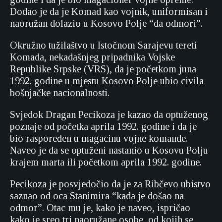
Dodao je da je Komad kao vojnik, uniformisan i
naoružan dolazio u Kosovo Polje “da odmori”.
Okružno tužilaštvo u Istočnom Sarajevu tereti
Komada, nekadašnjeg pripadnika Vojske
Republike Srpske (VRS), da je početkom juna
1992. godine u mjestu Kosovo Polje ubio civila
bošnjačke nacionalnosti.
Svjedok Dragan Pecikoza je kazao da optuženog
poznaje od početka aprila 1992. godine i da je
bio raspoređen u magacinu vojne komande.
Naveo je da se optuženi nastanio u Kosovu Polju
krajem marta ili početkom aprila 1992. godine.
Pecikoza je posvjedočio da je za Ribčevo ubistvo
saznao od oca Stanimira “kada je došao na
odmor”. Otac mu je, kako je naveo, ispričao
kako je sreo tri naoružane osobe, od kojih se