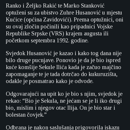
Ranko i Željko Rakić te Marko Stanković
optuženi su za ubistvo Zuhre Husanović u mjestu
Kućice (općina Zavidovići). Prema optužnici, oni
su ovaj zločin počinili kao pripadnici Vojske
Republike Srpske (VRS) krajem augusta ili
početkom septembra 1992. godine.
Svjedok Husanović je kazao i kako tog dana nije
bilo druge pucnjave. Ponovio je da je bio ispred
kuće komšije Sekule Ilića kada je začuo majčino
zapomaganje te je tada dotrčao do kukuruzišta,
odakle je posmatrao kako je odvode.
Odgovarajući na upit ko je bio s njim, svjedok je
rekao: “Bio je Sekula, ne jećam se je li iko drugi
bio, mislim i njegov otac Ilija. On je bio star i
bolestan čovjek.”
Odbrana je nakon saslušanja prigovorila iskazu