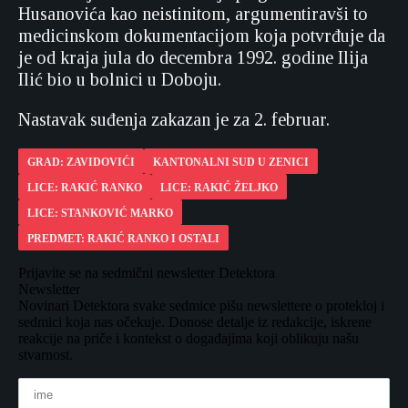
Husanovića kao neistinitom, argumentiravši to
medicinskom dokumentacijom koja potvrđuje da
je od kraja jula do decembra 1992. godine Ilija
Ilić bio u bolnici u Doboju.
Nastavak suđenja zakazan je za 2. februar.
GRAD: ZAVIDOVIĆI
KANTONALNI SUD U ZENICI
LICE: RAKIĆ RANKO
LICE: RAKIĆ ŽELJKO
LICE: STANKOVIĆ MARKO
PREDMET: RAKIĆ RANKO I OSTALI
Prijavite se na sedmični newsletter Detektora
Newsletter
Novinari Detektora svake sedmice pišu newslettere o protekloj i
sedmici koja nas očekuje. Donose detalje iz redakcije, iskrene
reakcije na priče i kontekst o događajima koji oblikuju našu
stvarnost.