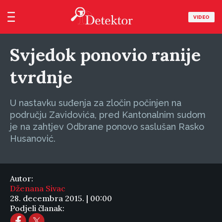
VIDEO
Svjedok ponovio ranije
tvrdnje
U nastavku suđenja za zločin počinjen na
području Zavidovića, pred Kantonalnim sudom
je na zahtjev Odbrane ponovo saslušan Rasko
Husanović.
Autor:
Dženana Sivac
28. decembra 2015. | 00:00
Podjeli članak: