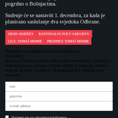
pogrdno o Bošnjacima.
Suđenje će se nastaviti 1. decembra, za kada je
planirano saslušanje dva svjedoka Odbrane.
GRAD: HADŽIĆI
KANTONALNI SUD U SARAJEVU
LICE: TOMAŠ MOMIR
PREDMET: TOMAŠ MOMIR
Prijavite se na sedmični newsletter Detektora
Newsletter
Novinari Detektora svake sedmice pišu newslettere o protekloj i
sedmici koja nas očekuje. Donose detalje iz redakcije, iskrene
reakcije na priče i kontekst o događajima koji oblikuju našu
stvarnost.
Slažem se sa uslovima korišćenja