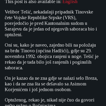
This post is also available in:
English
Velibor Tešić, nekadašnji pripadnik Tinovske
čete Vojske Republike Srpske (VRS),
posvjedočio je pred Kantonalnim sudom u
Sarajevu da je jedan od njegovih saboraca bio i
optuženi.
Oni su, kako je naveo, zajedno bili na položaju
na brdu Tinovo (općina Hadžići), gdje su 29.
novembra 1992. obojica ranjeni u noge. Tešić je
rekao da je tada bilo još ranjenih i poginulih
saboraca.
On je kazao da ne zna gdje se nalazi selo Breza,
kao i da ne zna šta se dešavalo sa Asimom
Korjenićem i još jednom osobom.
Optuženog, rekao je, nikad nije čuo da govori
nešto ružno o Bošnjacima.