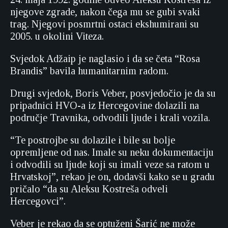
njegove zgrade, nakon čega mu se gubi svaki
trag. Njegovi posmrtni ostaci ekshumirani su
2005. u okolini Viteza.
Svjedok Adžaip je naglasio i da se četa “Rosa
Brandis” bavila humanitarnim radom.
Drugi svjedok, Boris Veber, posvjedočio je da su
pripadnici HVO-a iz Hercegovine dolazili na
područje Travnika, odvodili ljude i krali vozila.
“Te postrojbe su dolazile i bile su bolje
opremljene od nas. Imale su neku dokumentaciju
i odvodili su ljude koji su imali veze sa ratom u
Hrvatskoj”, rekao je on, dodavši kako se u gradu
pričalo “da su Aleksu Kostreša odveli
Hercegovci”.
Veber je rekao da se optuženi Šarić ne može