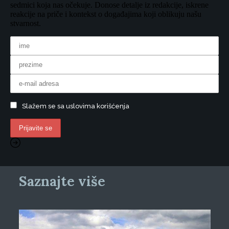
sedmici koja nas očekuje. Donose detalje iz redakcije, iskrene
reakcije na priče i kontekst o događajima koji oblikuju našu
stvarnost.
Slažem se sa uslovima korišćenja
Saznajte više