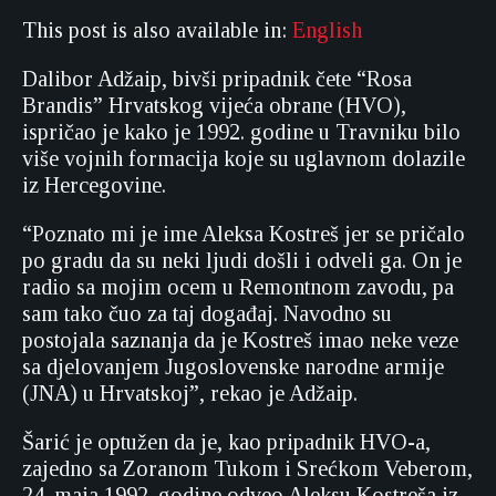
This post is also available in:
English
Dalibor Adžaip, bivši pripadnik čete “Rosa
Brandis” Hrvatskog vijeća obrane (HVO),
ispričao je kako je 1992. godine u Travniku bilo
više vojnih formacija koje su uglavnom dolazile
iz Hercegovine.
“Poznato mi je ime Aleksa Kostreš jer se pričalo
po gradu da su neki ljudi došli i odveli ga. On je
radio sa mojim ocem u Remontnom zavodu, pa
sam tako čuo za taj događaj. Navodno su
postojala saznanja da je Kostreš imao neke veze
sa djelovanjem Jugoslovenske narodne armije
(JNA) u Hrvatskoj”, rekao je Adžaip.
Šarić je optužen da je, kao pripadnik HVO-a,
zajedno sa Zoranom Tukom i Srećkom Veberom,
24. maja 1992. godine odveo Aleksu Kostreša iz