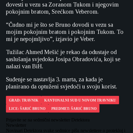
dovesti u vezu sa Zoranom Tukom i njegovim
pokojnim bratom, Srećkom Veberom.
“Čudno mi je što se Bruno dovodi u vezu sa
mojim pokojnim bratom i pokojnim Tukom. To
mi je nepojmljivo”, izjavio je Veber.
Tužilac Ahmed Mešić je rekao da odustaje od
saslušanja svjedoka Josipa Obradovića, koji se
nalazi van BiH.
Suđenje se nastavlja 3. marta, za kada je
planirano da optuženi svjedoči u svoju korist.
GRAD: TRAVNIK
KANTONALNI SUD U NOVOM TRAVNIKU
LICE: ŠARIĆ BRUNO
PREDMET: ŠARIĆ BRUNO
Prijavite se na sedmični newsletter Detektora
Newsletter
Novinari Detektora svake sedmice pišu newslettere o protekloj i