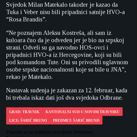
Svjedok Milan Matekalo također je kazao da
Tuka i Veber nisu bili pripadnici satnije HVO-a
“Rosa Brandis”.
“Ne poznajem Aleksu Kostreša, ali sam iz
kuloara čuo da je odveden jer je bio na srpskoj
strani. Odveli su ga navodno HOS-ovci i
pripadnici HVO-a iz Hercegovine, koji su bili
pod komandom Tute. Oni su privodili uglavnom
osobe srpske nacionalnosti koje su bile u JNA”,
rekao je Matekalo.
Nastavak suđenja je zakazan za 12. februar, kada
bi trebala iskaz dati još dva svjedoka Odbrane.
GRAD: TRAVNIK
KANTONALNI SUD U NOVOM TRAVNIKU
LICE: ŠARIĆ BRUNO
PREDMET: ŠARIĆ BRUNO
Prijavite se na sedmični newsletter Detektora