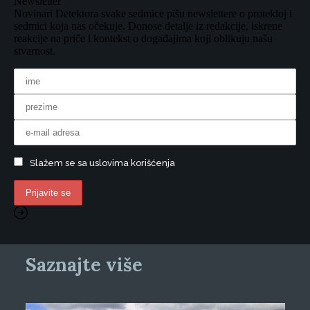
Newsletter
Novinari Detektora svake sedmice pišu newslettere o protekloj i
sedmici koja nas očekuje. Donose detalje iz redakcije, iskrene
reakcije na priče i kontekst o događajima koji oblikuju našu
stvarnost.
Slažem se sa uslovima korišćenja
Saznajte više