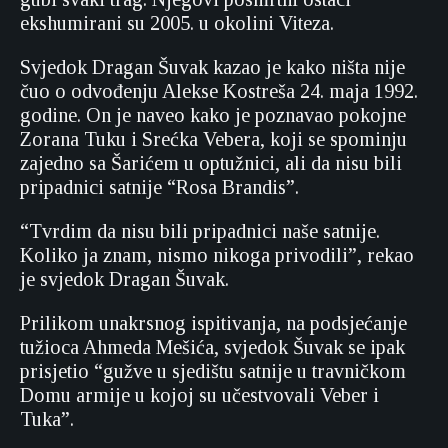
ekshumirani su 2005. u okolini Viteza.
Svjedok Dragan Šuvak kazao je kako ništa nije
čuo o odvođenju Alekse Kostreša 24. maja 1992.
godine. On je naveo kako je poznavao pokojne
Zorana Tuku i Srećka Vebera, koji se spominju
zajedno sa Šarićem u optužnici, ali da nisu bili
pripadnici satnije “Rosa Brandis”.
“Tvrdim da nisu bili pripadnici naše satnije.
Koliko ja znam, nismo nikoga privodili”, rekao
je svjedok Dragan Šuvak.
Prilikom unakrsnog ispitivanja, na podsjećanje
tužioca Ahmeda Mešića, svjedok Šuvak se ipak
prisjetio “gužve u sjedištu satnije u travničkom
Domu armije u kojoj su učestvovali Veber i
Tuka”.