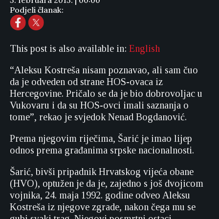
5. februara 2015. | 00:00
Podjeli članak:
This post is also available in:
English
“Aleksu Kostreša nisam poznavao, ali sam čuo
da je odveden od strane HOS-ovaca iz
Hercegovine. Pričalo se da je bio dobrovoljac u
Vukovaru i da su HOS-ovci imali saznanja o
tome”, rekao je svjedok Nenad Bogdanović.
Prema njegovim riječima, Šarić je imao lijep
odnos prema građanima srpske nacionalnosti.
Šarić, bivši pripadnik Hrvatskog vijeća obane
(HVO), optužen je da je, zajedno s još dvojicom
vojnika, 24. maja 1992. godine odveo Aleksu
Kostreša iz njegove zgrade, nakon čega mu se
gubi svaki trag. Njegovi posmrtni ostaci