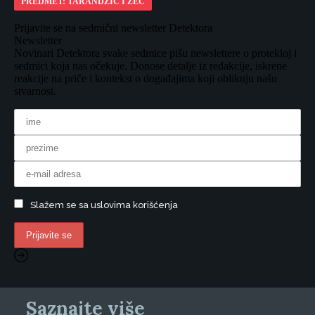
PREDMET: TARANDŽIĆ I ZEC
Prijavite se na sedmični newsletter Detektora
Newsletter
Novinari Detektora svake sedmice pišu newslettere o protekloj i
sedmici koja nas očekuje. Donose detalje iz redakcije, iskrene
reakcije na priče i kontekst o događajima koji oblikuju našu
stvarnost.
Slažem se sa uslovima korišćenja
Saznajte više