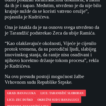
da ih je i napao. Međutim, utvrđeno je da nije bilo
krajnje nužde da se koristi vatreno oružje”,
pojasnila je Kudrićeva.
Ona je istakla da je na osnovu svega utvrđeno da
je Tarandžić podstrekao Zeca da ubije Ramića.
“Kao olakšavajuće okolnosti, Vijeće je cijenilo
protok vremena, da su porodični ljudi, slabijeg
imovinskog stanja, da ranije nisu osuđivani i
njihovo korektno držanje tokom procesa”, rekla
je Kudrićeva.
Na ovu presudu postoji mogućnost žalbe
Vrhovnom sudu Republike Srpske.
GRAD: BANJA LUKA
LICE: TARANDŽIĆ SLOBODAN
LICE: ZEC DUŠKO
OKRUŽNI SUD U BANJA LUCI