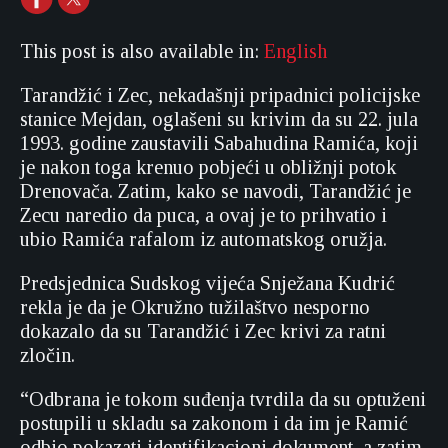
This post is also available in:
English
Tarandžić i Zec, nekadašnji pripadnici policijske
stanice Mejdan, oglašeni su krivim da su 22. jula
1993. godine zaustavili Sabahudina Ramića, koji
je nakon toga krenuo pobjeći u obližnji potok
Drenovača. Zatim, kako se navodi, Tarandžić je
Zecu naredio da puca, a ovaj je to prihvatio i
ubio Ramića rafalom iz automatskog oružja.
Predsjednica Sudskog vijeća Snježana Kudrić
rekla je da je Okružno tužilaštvo nesporno
dokazalo da su Tarandžić i Zec krivi za ratni
zločin.
“Odbrana je tokom suđenja tvrdila da su optuženi
postupili u skladu sa zakonom i da im je Ramić
odbio pokazati identifikacioni dokument, a zatim