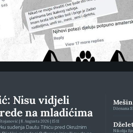
ć: Nisu vidjeli
Mešino
rede na mladićima
Dženana Siv
tojanović | 8. Augusta 2026 | 15:11
Džele
vku suđenja Dautu Tihiću pred Okružnim
Nikolija Bj