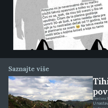
Saznajte više
Tihi
pov
Snježana S
U nasta