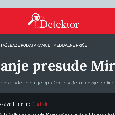
TAŽE
BAZE PODATAKA
MULTIMEDIJALNE PRIČE
danje presude Mi
e presude kojom je optuženi osuđen na dvije godine 
so available in:
English