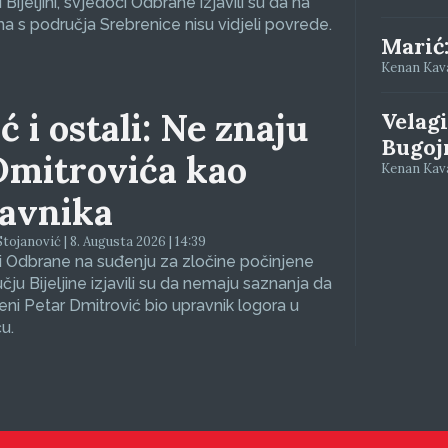
Bijeljini, svjedoci Odbrane izjavili su da na
a s područja Srebrenice nisu vidjeli povrede.
Marić
Kenan Kava
ć i ostali: Ne znaju
Velagi
Bugoj
Dmitrovića kao
Kenan Kava
avnika
tojanović | 8. Augusta 2026 | 14:39
 Odbrane na suđenju za zločine počinjene
čju Bijeljine izjavili su da nemaju saznanja da
eni Petar Dmitrović bio upravnik logora u
u.