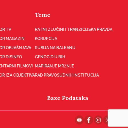
Teme
OR TV
RATNI ZLOČINI I TRANZICIJSKA PRAVDA
OR MAGAZIN
KORUPCIJA
OR OBJAŠNJAVA
RUSIJA NA BALKANU
OR DISINFO
GENOCID U BIH
NTARNI FILMOVI
MAPIRANJE MRŽNJE
R IZA OBJEKTIVA
RAD PRAVOSUDNIH INSTITUCIJA
Baze Podataka