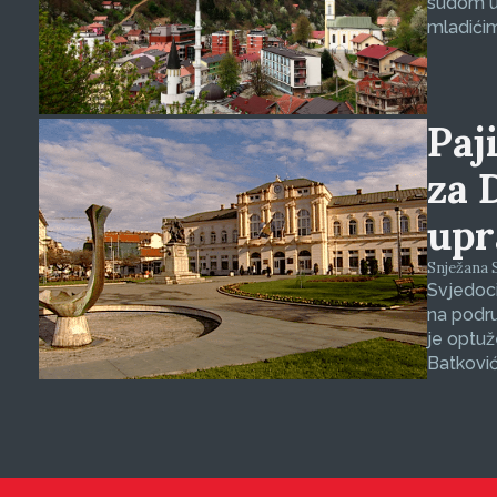
sudom u 
mladićim
Paji
za 
upr
Snježana S
Svjedoci
na podru
je optuž
Batković