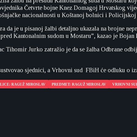
žila žalbu na presudu Kantonalnog suda u Mostaru koj
jednika Četvrte bojne Knez Domagoj Hrvatskog vijeća 
šnjačke nacionalnosti u Koštanoj bolnici i Policijskoj 
 da je u pisanoj žalbi detaljno ukazala na brojne nepr
pred Kantonalnim sudom u Mostaru”, kazao je Bojan K
lac Tihomir Jurko zatražio je da se žalba Odbrane odbi
sustvovao sjednici, a Vrhovni sud FBiH će odluku o i
LICE: RAGUŽ MIROSLAV
PREDMET: RAGUŽ MIROSLAV
VRHOVNI SU