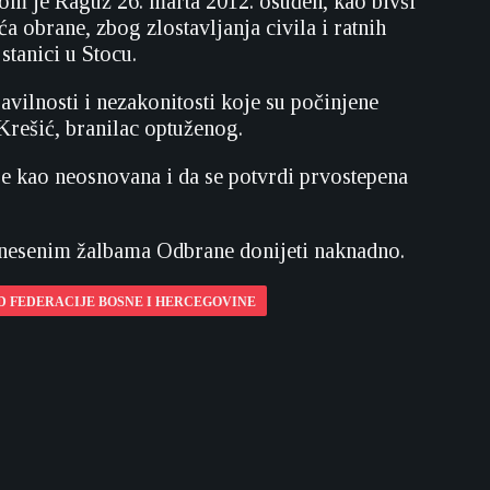
om je Raguž 26. marta 2012. osuđen, kao bivši
obrane, zbog zlostavljanja civila i ratnih
stanici u Stocu.
avilnosti i nezakonitosti koje su počinjene
rešić, branilac optuženog.
je kao neosnovana i da se potvrdi prvostepena
znesenim žalbama Odbrane donijeti naknadno.
D FEDERACIJE BOSNE I HERCEGOVINE