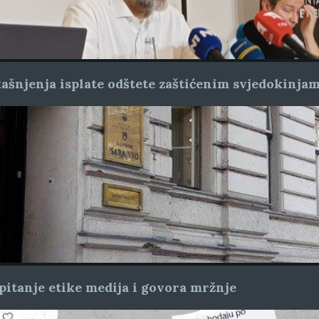
ašnjenja isplate odštete zaštićenim svjedokinja
pitanje etike medija i govora mržnje