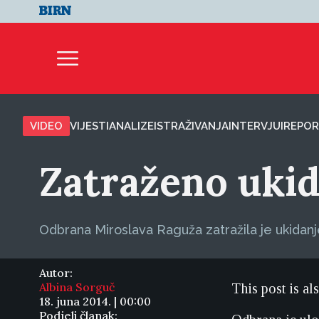
VIDEO
VIJESTI
ANALIZE
ISTRAŽIVANJA
INTERVJUI
REPOR
Zatraženo uki
Odbrana Miroslava Raguža zatražila je ukidanj
Autor:
Albina Sorguč
This post is al
18. juna 2014. | 00:00
Podjeli članak: