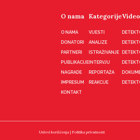
O nama
Kategorije
Video
O NAMA
VIJESTI
DETEKT
DONATORI
ANALIZE
DETEKT
PARTNERI
ISTRAŽIVANJE
DETEKT
PUBLIKACIJE
INTERVJU
DETEKT
NAGRADE
REPORTAŽA
DOKUME
IMPRESUM
REAKCIJE
DETEKTO
KONTAKT
Uslovi korišćenja
|
Politika privatnosti