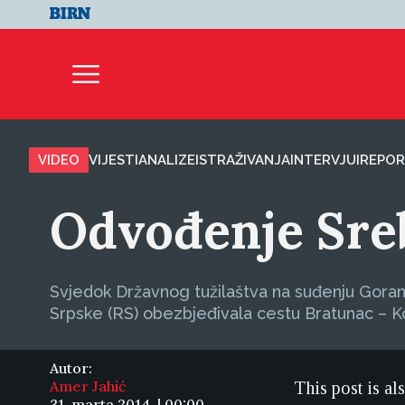
VIDEO
VIJESTI
ANALIZE
ISTRAŽIVANJA
INTERVJUI
REPOR
Odvođenje Sreb
Svjedok Državnog tužilaštva na suđenju Goranu
Srpske (RS) obezbjeđivala cestu Bratunac – Ko
Autor:
Amer Jahić
This post is al
31. marta 2014. | 00:00