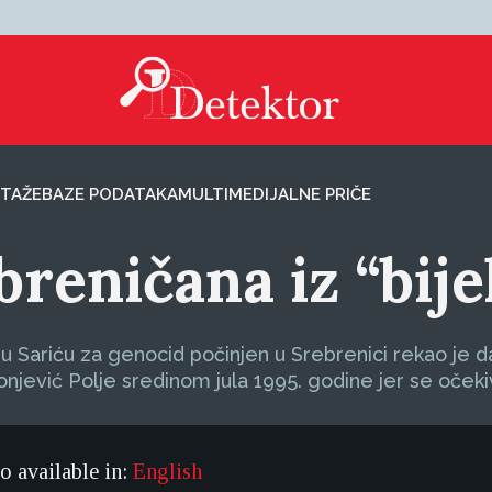
TAŽE
BAZE PODATAKA
MULTIMEDIJALNE PRIČE
reničana iz “bije
 Sariću za genocid počinjen u Srebrenici rekao je da
njević Polje sredinom jula 1995. godine jer se oček
so available in:
English