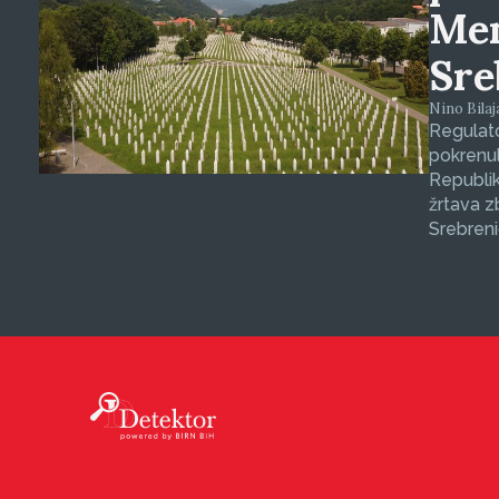
Mem
Sre
Nino Bilaj
Regulat
pokrenul
Republik
žrtava 
Srebreni