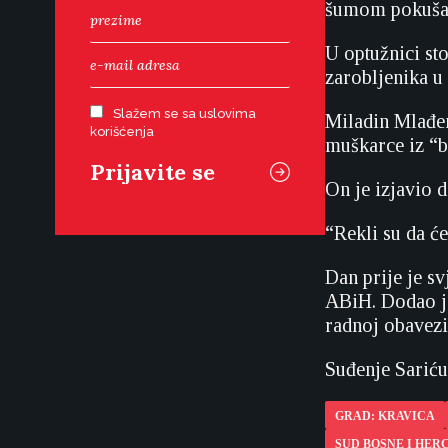
šumom pokušav
U optužnici sto
zarobljenika u
Slažem se sa uslovima
Miladin Mlađen
korišćenja
muškarce iz “b
On je izjavio d
“Rekli su da će
Dan prije je s
ABiH. Dodao je
radnoj obavezi
Suđenje Sariću 
GRAD: KRAVICA
SUD BOSNE I HER