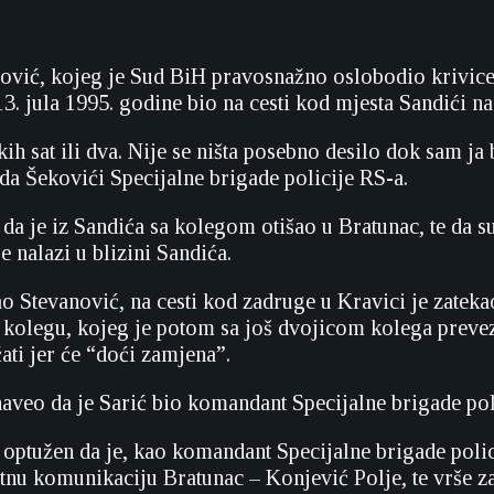
ović, kojeg je Sud BiH pravosnažno oslobodio krivice
13. jula 1995. godine bio na cesti kod mjesta Sandići n
ih sat ili dva. Nije se ništa posebno desilo dok sam ja 
da Šekovići Specijalne brigade policije RS-a.
da je iz Sandića sa kolegom otišao u Bratunac, te da s
e nalazi u blizini Sandića.
o Stevanović, na cesti kod zadruge u Kravici je zatekao
 kolegu, kojeg je potom sa još dvojicom kolega prevez
ati jer će “doći zamjena”.
aveo da je Sarić bio komandant Specijalne brigade polic
 optužen da je, kao komandant Specijalne brigade polic
tnu komunikaciju Bratunac – Konjević Polje, te vrše za