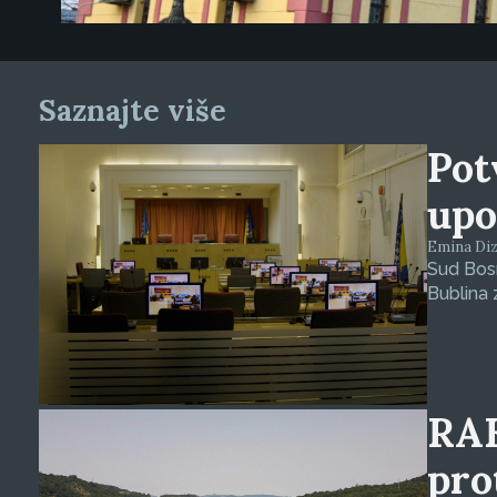
Saznajte više
Pot
upo
Emina Dizd
Sud Bosn
Bublina 
RAK
pro