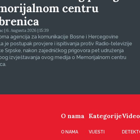
orijalnom centru
brenica
ac | 6. Augusta 2026 | 15:39
orna agencija za komunikacije Bosne i Hercegovine
a je postupak provjere i ispitivanja protiv Radio-televizije
e Srpske, nakon zajedničkog prigovora pet udruženja
zbog izvještavanja ovog medija o Memorijalnom centru
ca.
O nama
Kategorije
Video
O NAMA
VIJESTI
DETEKT