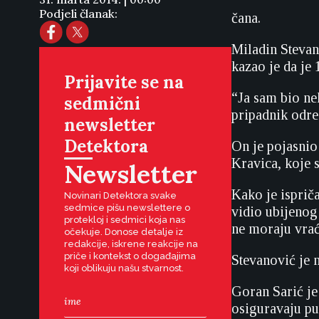
Podjeli članak:
čana.
Miladin Stevan
kazao je da je 
Prijavite se na
“Ja sam bio nek
sedmični
pripadnik odre
newsletter
Detektora
On je pojasnio 
Kravica, koje s
Newsletter
Kako je ispriča
Novinari Detektora svake
sedmice pišu newslettere o
vidio ubijenog
protekloj i sedmici koja nas
ne moraju vrać
očekuje. Donose detalje iz
redakcije, iskrene reakcije na
priče i kontekst o događajima
Stevanović je n
koji oblikuju našu stvarnost.
Goran Sarić je
osiguravaju pu