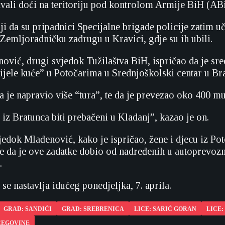
ali doći na teritoriju pod kontrolom Armije BiH (AB
ji da su pripadnici Specijalne brigade policije zatim u
 Zemljoradničku zadrugu u Kravici, gdje su ih ubili.
ović, drugi svjedok Tužilaštva BiH, ispričao da je s
ijele kuće” u Potočarima u Srednjoškolski centar u Br
a je napravio više “tura”, te da je prevezao oko 400 m
 iz Bratunca biti prebačeni u Kladanj”, kazao je on.
vjedok Mlađenović, kako je ispričao, žene i djecu iz Po
 da je ove zadatke dobio od nadređenih u autoprevozno
.
se nastavlja idućeg ponedjeljka, 7. aprila.
GRAD: SANDIĆI
GRAD: SREBRENICA
LICE: SARIĆ GORAN
LICE:
CEGOVINE