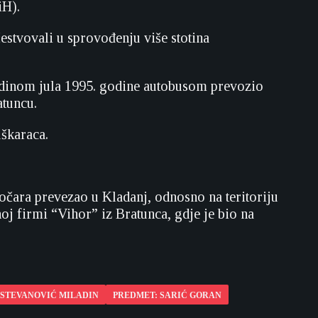
iH).
čestvovali u sprovođenju više stotina
redinom jula 1995. godine autobusom prevozio
atuncu.
uškaraca.
točara prevezao u Kladanj, odnosno na teritoriju
j firmi “Vihor” iz Bratunca, gdje je bio na
 STEVANOVIĆ MILADIN
PREDMET: SARIĆ GORAN