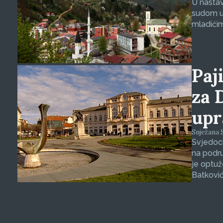
U nasta
sudom u 
mladićim
Paji
za 
upr
Snježana S
Svjedoci
na podru
je optuž
Batković