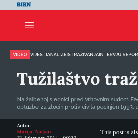
VIDEO
VIJESTI
ANALIZE
ISTRAŽIVANJA
INTERVJUI
REPOR
Tužilaštvo tra
Na žalbenoj sjednici pred Vrhovnim sudom Fe
optužbe za zločin protiv civila počinjen 1993. u
Autor:
Marija Taušan
This post is al
12. februara 2014. | 00:00