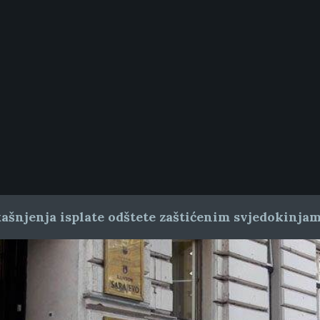
ašnjenja isplate odštete zaštićenim svjedokinja