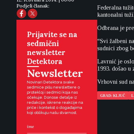
Podjeli članak:
Federalna tuži
kantonalni tuž
Odbrana je pre
Prijavite se na
“Svi žalbeni na
sedmični
sudnici zbog bo
newsletter
Detektora
Lavrnić je osl
1993. došao u z
Newsletter
Vrhovni sud na
Novinari Detektora svake
sedmice pišu newslettere o
protekloj i sedmici koja nas
GRAD: KLJUČ
L
očekuje. Donose detalje iz
redakcije, iskrene reakcije na
priče i kontekst o događajima
koji oblikuju našu stvarnost.