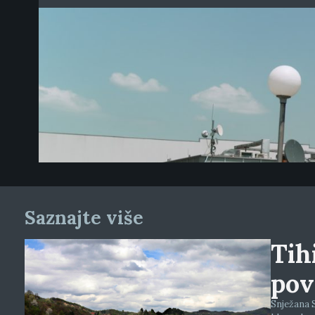
Saznajte više
Tihi
pov
Snježana S