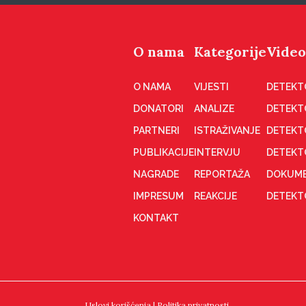
O nama
Kategorije
Video
O NAMA
VIJESTI
DETEKT
DONATORI
ANALIZE
DETEKT
PARTNERI
ISTRAŽIVANJE
DETEKT
PUBLIKACIJE
INTERVJU
DETEKT
NAGRADE
REPORTAŽA
DOKUME
IMPRESUM
REAKCIJE
DETEKTO
KONTAKT
Uslovi korišćenja
|
Politika privatnosti