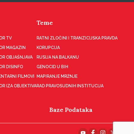
Teme
OR TV
RATNI ZLOČINI I TRANZICIJSKA PRAVDA
OR MAGAZIN
KORUPCIJA
OR OBJAŠNJAVA
RUSIJA NA BALKANU
OR DISINFO
GENOCID U BIH
NTARNI FILMOVI
MAPIRANJE MRŽNJE
R IZA OBJEKTIVA
RAD PRAVOSUDNIH INSTITUCIJA
Baze Podataka