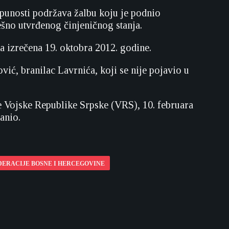
tpunosti podržava žalbu koju je podnio
ešno utvrđenog činjeničnog stanja.
a izrečena 19. oktobra 2012. godine.
vić, branilac Lavrnića, koji se nije pojavio u
de Vojske Republike Srpske (VRS), 10. februara
anio.
DERACIJE BOSNE I HERCEGOVINE