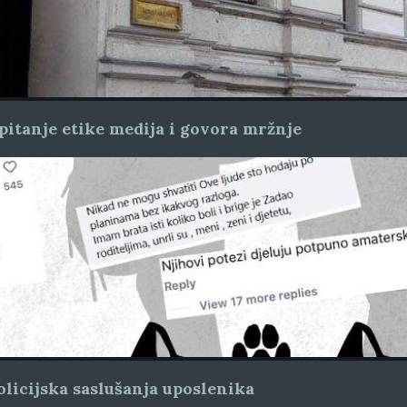
pitanje etike medija i govora mržnje
licijska saslušanja uposlenika