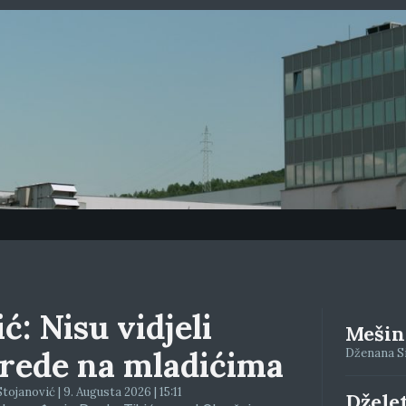
ć: Nisu vidjeli
Mešino
rede na mladićima
Dženana Siv
tojanović | 9. Augusta 2026 | 15:11
Džele