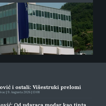
vić i ostali: Višestruki prelomi
ac | 9. Augusta 2026 | 13:08
tović: Od udaraca modar kao tinta