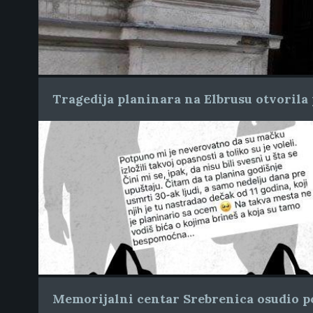
Tragedija planinara na Elbrusu otvorila 
Memorijalni centar Srebrenica osudio po