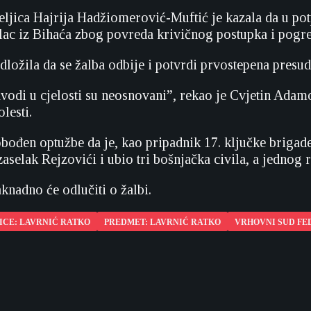
teljica Hajrija Hadžiomerović-Muftić je kazala da u po
ilac iz Bihaća zbog povreda krivičnog postupka i pogr
dložila da se žalba odbije i potvrdi prvostepena presud
vodi u cjelosti su neosnovani”, rekao je Cvjetin Adamo
lesti.
obođen optužbe da je, kao pripadnik 17. ključke briga
aselak Rejzovići i ubio tri bošnjačka civila, a jednog r
knadno će odlučiti o žalbi.
ICE: LAVRNIĆ RATKO
PREDMET: LAVRNIĆ RATKO
VRHOVNI SUD FE