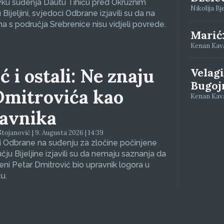
vku suđenja Dautu Tihiću pred Okružnim
Nikolija Bj
Bijeljini, svjedoci Odbrane izjavili su da na
a s područja Srebrenice nisu vidjeli povrede.
Marić
Kenan Kava
ć i ostali: Ne znaju
Velagi
Bugoj
Dmitrovića kao
Kenan Kava
avnika
tojanović | 9. Augusta 2026 | 14:39
 Odbrane na suđenju za zločine počinjene
čju Bijeljine izjavili su da nemaju saznanja da
eni Petar Dmitrović bio upravnik logora u
u.