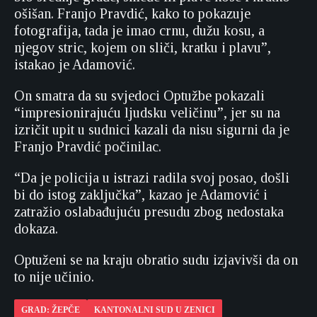
ošišan. Franjo Pravdić, kako to pokazuje
fotografija, tada je imao crnu, dužu kosu, a
njegov stric, kojem on sliči, kratku i plavu”,
istakao je Adamović.
On smatra da su svjedoci Optužbe pokazali
“impresionirajuću ljudsku veličinu”, jer su na
izričit upit u sudnici kazali da nisu sigurni da je
Franjo Pravdić počinilac.
“Da je policija u istrazi radila svoj posao, došli
bi do istog zaključka”, kazao je Adamović i
zatražio oslabađujuću presudu zbog nedostaka
dokaza.
Optuženi se na kraju obratio sudu izjavivši da on
to nije učinio.
GRAD: ŽEPČE
KANTONALNI SUD U ZENICI