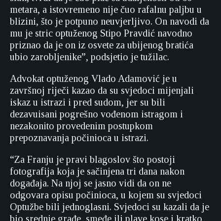
metara, a istovremeno nije čuo rafalnu paljbu u
blizini, što je potpuno neuvjerljivo. On navodi da
mu je stric optuženog Stipo Pravdić navodno
priznao da je on iz osvete za ubijenog bratića
ubio zarobljenike”, podsjetio je tužilac.
Advokat optuženog Vlado Adamović je u
završnoj riječi kazao da su svjedoci mijenjali
iskaz u istrazi i pred sudom, jer su bili
dezavuisani pogrešno vođenom istragom i
nezakonito provedenim postupkom
prepoznavanja počinioca u istrazi.
“Za Franju je pravi blagoslov što postoji
fotografija koja je sačinjena tri dana nakon
događaja. Na njoj se jasno vidi da on ne
odgovara opisu počinioca, u kojem su svjedoci
Optužbe bili jednoglasni. Svjedoci su kazali da je
bio srednje građe, smeđe ili plave kose i kratko