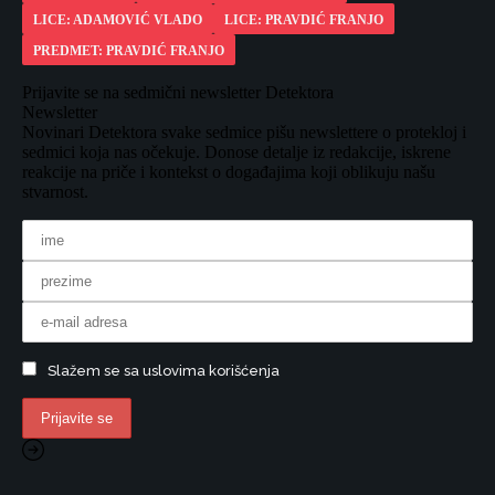
LICE: ADAMOVIĆ VLADO
LICE: PRAVDIĆ FRANJO
PREDMET: PRAVDIĆ FRANJO
Prijavite se na sedmični newsletter Detektora
Newsletter
Novinari Detektora svake sedmice pišu newslettere o protekloj i
sedmici koja nas očekuje. Donose detalje iz redakcije, iskrene
reakcije na priče i kontekst o događajima koji oblikuju našu
stvarnost.
Slažem se sa uslovima korišćenja