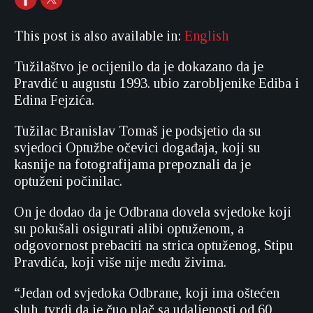
This post is also available in:
English
Tužilaštvo je ocijenilo da je dokazano da je
Pravdić u augustu 1993. ubio zarobljenike Ediba i
Edina Fejzića.
Tužilac Branislav Tomaš je podsjetio da su
svjedoci Optužbe očevici događaja, koji su
kasnije na fotografijama prepoznali da je
optuženi počinilac.
On je dodao da je Odbrana dovela svjedoke koji
su pokušali osigurati alibi optuženom, a
odgovornost prebaciti na strica optuženog, Stipu
Pravdića, koji više nije među živima.
“Jedan od svjedoka Odbrane, koji ima oštećen
sluh, tvrdi da je čuo plač sa udaljenosti od 60