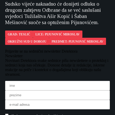
Sudsko vijeće naknadno će donijeti odluku o
drugom zahtjevu Odbrane da se već saslušani
svjedoci Tužilaštva Ašir Kopić i Šaban
Mešinović suoče sa optuženim Pijunovićem.
GRAD: TESLIĆ
LICE: PIJUNOVIĆ MIROSLAV
OKRUŽNI SUD U DOBOJU
PREDMET: PIJUNOVIĆ MIROSLAV
Prijavite se na sedmični newsletter Detektora
Newsletter
Novinari Detektora svake sedmice pišu newslettere o protekloj i
sedmici koja nas očekuje. Donose detalje iz redakcije, iskrene
reakcije na priče i kontekst o događajima koji oblikuju našu
stvarnost.