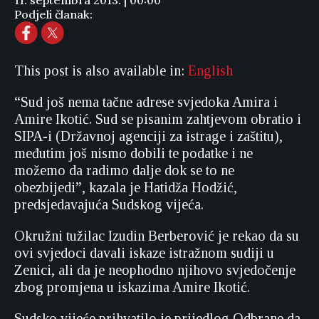
11. septembra 2013. | 00:00
Podjeli članak:
This post is also available in:
English
“Sud još nema tačne adrese svjedoka Amira i
Amire Ikotić. Sud se pisanim zahtjevom obratio i
SIPA-i (Državnoj agenciji za istrage i zaštitu),
međutim još nismo dobili te podatke i ne
možemo da radimo dalje dok se to ne
obezbijedi”, kazala je Hatidža Hodžić,
predsjedavajuća Sudskog vijeća.
Okružni tužilac Izudin Berberović je rekao da su
ovi svjedoci davali iskaze istražnom sudiji u
Zenici, ali da je neophodno njihovo svjedočenje
zbog promjena u iskazima Amire Ikotić.
Sudsko vijeće prihvatilo je prijedlog Odbrane da