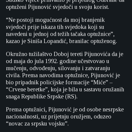
optuženi Pijunović svjedoči u svoju korist.
“Ne postoji mogućnost da moj branjenik
svjedoči prije iskaza tih svjedoka koji su
navedeni u jednoj od težih tačaka optužnice”,
kazao je Siniša Lopandić, branilac optuženog.
Okružno tužilaštvo Doboj tereti Pijunovića da je
od maja do jula 1992. godine učestvovao u
mučenju, odvođenju, silovanju i zatvaranju
civila. Prema navodima optužnice, Pijunović je
bio pripadnik policijske formacije “Miće” –
“Crvene beretke”, koja je bila u sastavu oružanih
snaga Republike Srpske (RS).
Prema optužnici, Pijunović je od osobe nesrpske
nacionalnosti, uz prijetnju oružjem, oduzeo
“novac za srpsku vojsku”.