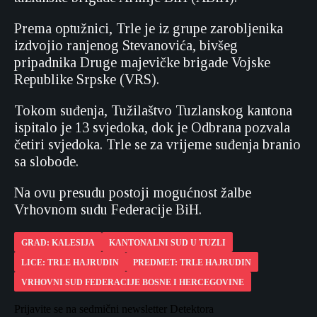
Prema optužnici, Trle je iz grupe zarobljenika
izdvojio ranjenog Stevanovića, bivšeg
pripadnika Druge majevičke brigade Vojske
Republike Srpske (VRS).
Tokom suđenja, Tužilaštvo Tuzlanskog kantona
ispitalo je 13 svjedoka, dok je Odbrana pozvala
četiri svjedoka. Trle se za vrijeme suđenja branio
sa slobode.
Na ovu presudu postoji mogućnost žalbe
Vrhovnom sudu Federacije BiH.
GRAD: KALESIJA
KANTONALNI SUD U TUZLI
LICE: TRLE HAJRUDIN
PREDMET: TRLE HAJRUDIN
VRHOVNI SUD FEDERACIJE BOSNE I HERCEGOVINE
Prijavite se na sedmični newsletter Detektora