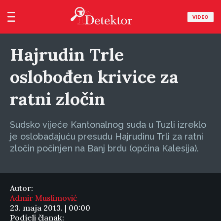
VIDEO
Hajrudin Trle
oslobođen krivice za
ratni zločin
Sudsko vijeće Kantonalnog suda u Tuzli izreklo
je oslobađajuću presudu Hajrudinu Trli za ratni
zločin počinjen na Banj brdu (općina Kalesija).
Autor:
Admir Muslimović
23. maja 2013. | 00:00
Podjeli članak: