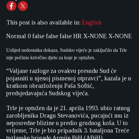
This post is also available in:
English
Normal
0
false
false
false
HR
X-NONE
X-NONE
Uslijed nedostatka dokaza, Sudsko vijeće je zaključilo da Trle
nije počinio krivično djelo za koje je optužen.
“Valjane razloge za ovakvu presudu Sud će
pojasniti u njenoj pismenoj otpravci”, kazala je u
kratkom obrazloženju Paša Softić,
predsjedavajuća Sudskog vijeća.
Trle je optužen da je 21. aprila 1993. ubio ratnog
zarobljenika Dragu Stevanovića, pucajući mu iz
neposredne blizine u predio grudnog koša. U to
vrijeme, Trle je bio pripadnik 3. bataljona Treće
tuzlanske brigade Armije BiH (ABiH).