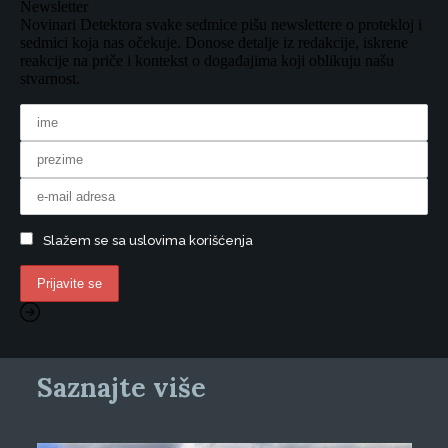
Newsletter
Novinari Detektora svake sedmice pišu newslettere o protekloj i
sedmici koja nas očekuje. Donose detalje iz redakcije, iskrene
reakcije na priče i kontekst o događajima koji oblikuju našu
stvarnost.
Slažem se sa uslovima korišćenja
Saznajte više