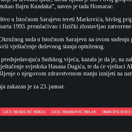
retukao Bajru Kundaka”, naveo je tada Homarac.
štvo u Istočnom Sarajevu tereti Markovića, bivšeg pri
marta 1993. premlaćivao i fizički zlostavljao zatvorene
Okružnog suda u Istočnom Sarajevu na ovom suđenju pr
vrši vještačenje duševnog stanja optuženog.
 predsjedavajuća Sudskog vijeća, kazala je da je, na z
 vještačenje svjedoka Hasana Dugića, te da će vještac
išljenje o njegovom zdravstvenom stanju iznijeti na n
ja zakazan je za 23. januar.
LICE: HUKELJIĆ MIRZA
LICE: MARKOVIĆ MILAN
OKRUŽNI SUD U