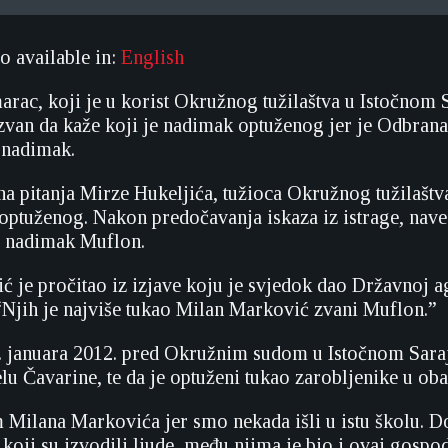
so available in:
English
ac, koji je u korist Okružnog tužilaštva u Istočnom S
van da kaže koji je nadimak optuženog jer je Odbrana 
 nadimak.
a pitanja Mirze Hukeljića, tužioca Okružnog tužilaštv
optuženog. Nakon predočavanja iskaza iz istrage, naveo
e nadimak Muflon.
ć je pročitao iz izjave koju je svjedok dao Državnoj ag
“Njih je najviše tukao Milan Marković zvani Muflon.”
 januara 2012. pred Okružnim sudom u Istočnom Saraje
lu Čavarine, te da je optuženi tukao zarobljenike u oba
Milana Markovića jer smo nekada išli u istu školu. Do
i koji su izvodili ljude, među njima je bio i ovaj gosp