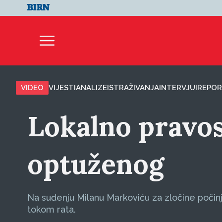
VIDEO
VIJESTI
ANALIZE
ISTRAŽIVANJA
INTERVJUI
REPOR
Lokalno pravo
optuženog
Na suđenju Milanu Markoviću za zločine počin
tokom rata.