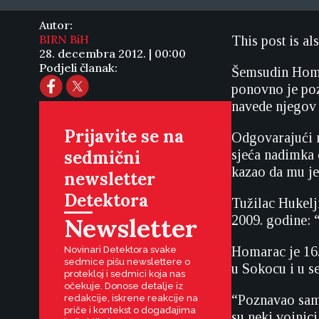
Autor:
BIRN BiH
This post is al
28. decembra 2012. | 00:00
Podjeli članak:
Šemsudin Homar
ponovno je poz
navede njegov
Prijavite se na
Odgovarajući n
sedmični
sjeća nadimka 
kazao da mu j
newsletter
Detektora
Tužilac Hukelji
Newsletter
2009. godine: 
Homarac je 16.
Novinari Detektora svake
sedmice pišu newslettere o
u Sokocu i u se
protekloj i sedmici koja nas
očekuje. Donose detalje iz
“Poznavao sam 
redakcije, iskrene reakcije na
priče i kontekst o događajima
su neki vojnic