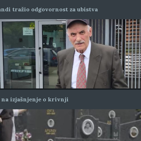
mandi tražio odgovornost za ubistva
 na izjašnjenje o krivnji