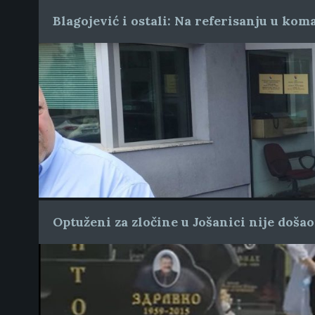
Blagojević i ostali: Na referisanju u ko
Optuženi za zločine u Jošanici nije došao