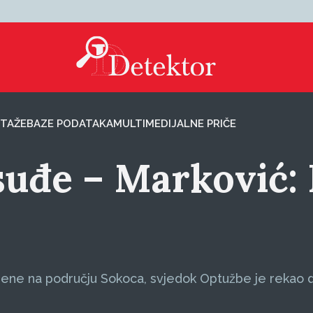
TAŽE
BAZE PODATAKA
MULTIMEDIJALNE PRIČE
suđe – Marković:
jene na području Sokoca, svjedok Optužbe je rekao d