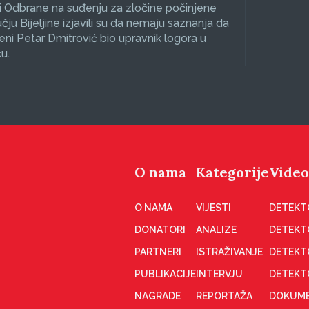
 Odbrane na suđenju za zločine počinjene
čju Bijeljine izjavili su da nemaju saznanja da
eni Petar Dmitrović bio upravnik logora u
u.
O nama
Kategorije
Video
O NAMA
VIJESTI
DETEKT
DONATORI
ANALIZE
DETEKT
PARTNERI
ISTRAŽIVANJE
DETEKT
PUBLIKACIJE
INTERVJU
DETEKT
NAGRADE
REPORTAŽA
DOKUME