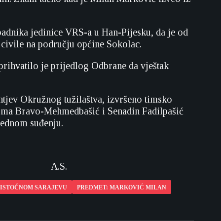
padnika jedinice VRS-a u Han-Pijesku, da je od
 civile na području općine Sokolac.
ihvatilo je prijedlog Odbrane da vještak
ahtjev Okružnog tužilaštva, izvršeno timsko
i Alma Bravo-Mehmedbašić i Senadin Fadilpašić
arednom suđenju.
A.S.
 ISTOČNOM SARAJEVU
PREDMET: MARKOVIĆ MILAN