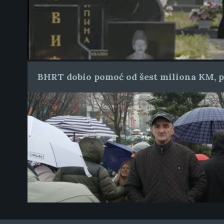
BHRT dobio pomoć od šest miliona KM, pr