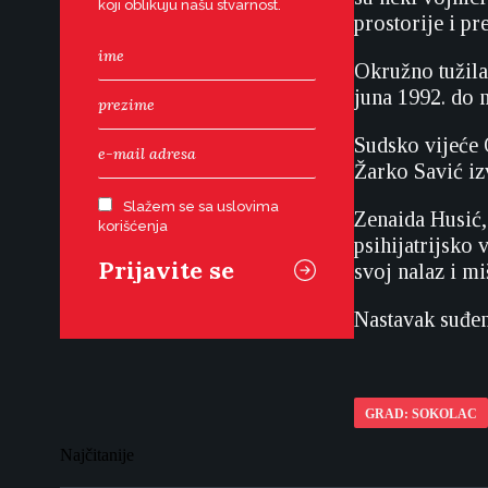
koji oblikuju našu stvarnost.
prostorije i p
Okružno tužila
juna 1992. do 
Sudsko vijeće 
Žarko Savić iz
Slažem se sa uslovima
Zenaida Husić,
korišćenja
psihijatrijsko
svoj nalaz i m
Nastavak suđen
GRAD: SOKOLAC
Najčitanije