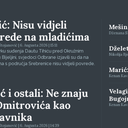
ć: Nisu vidjeli
Mešino
rede na mladićima
Dženana Siv
tojanović | 6. Augusta 2026 | 15:11
Džele
vku suđenja Dautu Tihiću pred Okružnim
Nikolija Bj
Bijeljini, svjedoci Odbrane izjavili su da na
a s područja Srebrenice nisu vidjeli povrede.
Marić
Kenan Kava
ć i ostali: Ne znaju
Velagi
Bugoj
Dmitrovića kao
Kenan Kava
avnika
tojanović | 6. Augusta 2026 | 14:39