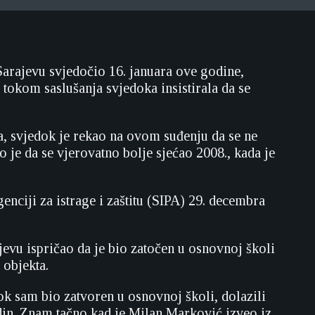
arajevu svjedočio 16. januara ove godine,
tokom saslušanja svjedoka insistirala da se
a, svjedok je rekao na ovom suđenju da se ne
 je da se vjerovatno bolje sjećao 2008., kada je
enciji za istrage i zaštitu (SIPA) 29. decembra
vu ispričao da je bio zatočen u osnovnoj školi
 objekta.
k sam bio zatvoren u osnovnoj školi, dolazili
odin. Znam tačno kad je Milan Marković izveo iz