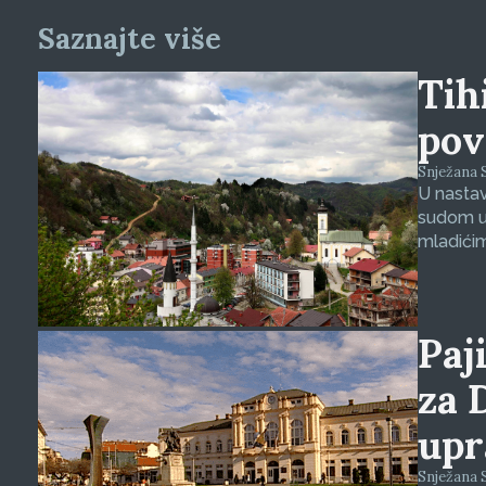
Saznajte više
Tihi
pov
Snježana S
U nasta
sudom u 
mladićim
Paji
za 
upr
Snježana S