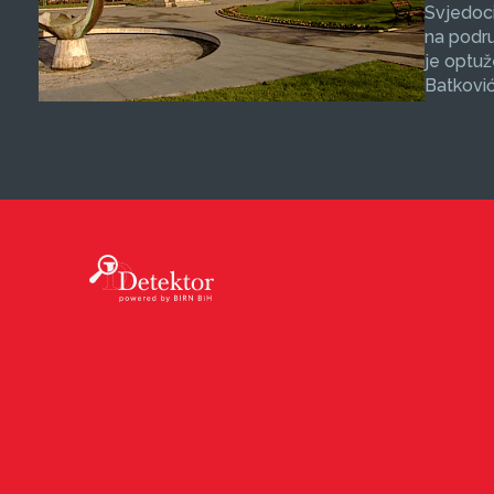
Svjedoci
na podru
je optuž
Batković