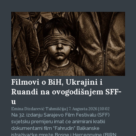
Filmovi o BiH, Ukrajini i
Ruandi na ovogodišnjem SFF-
u
Emina Dizdarević Tahmiščija | 7. Augusta 2026 | 10:02
Na 32. izdanju Sarajevo Film Festivalu (SFF)
svjetsku premijeru imat će animirani kratki
dokumentarni film “Fahrudin” Balkanske
istraživačke mreže Bosne i Hercegovine (BIRN