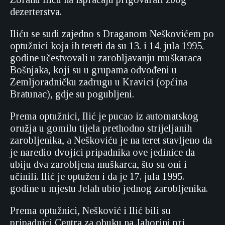
dezerterstva.
Iliću se sudi zajedno s Draganom Neškovićem po
optužnici koja ih tereti da su 13. i 14. jula 1995.
godine učestvovali u zarobljavanju muškaraca
Bošnjaka, koji su u grupama odvođeni u
Zemljoradničku zadrugu u Kravici (općina
Bratunac), gdje su pogubljeni.
Prema optužnici, Ilić je pucao iz automatskog
oružja u gomilu tijela prethodno strijeljanih
zarobljenika, a Neškoviću je na teret stavljeno da
je naredio dvojici pripadnika ove jedinice da
ubiju dva zarobljena muškarca, što su oni i
učinili. Ilić je optužen i da je 17. jula 1995.
godine u mjestu Jelah ubio jednog zarobljenika.
Prema optužnici, Nešković i Ilić bili su
pripadnici Centra za obuku na Jahorini pri