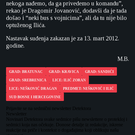
nekoga nađemo, da ga privedemo u komandu”,
rekao je Dragomir Jovanović, dodavši da je tada
došao i “neki bus s vojnicima”, ali da tu nije bilo
optuženog Ilića.
Nastavak suđenja zakazan je za 13. mart 2012.
godine.
M.B.
GRAD: BRATUNAC
GRAD: KRAVICA
GRAD: SANDIĆI
GRAD: SREBRENICA
LICE: ILIĆ ZORAN
LICE: NEŠKOVIĆ DRAGAN
PREDMET: NEŠKOVIĆ I ILIĆ
SUD BOSNE I HERCEGOVINE
Prijavite se na sedmični newsletter Detektora
Newsletter
Novinari Detektora svake sedmice pišu newslettere o protekloj i
sedmici koja nas očekuje. Donose detalje iz redakcije, iskrene
reakcije na priče i kontekst o događajima koji oblikuju našu