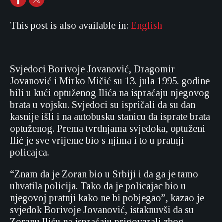
This post is also available in:
English
Svjedoci Borivoje Jovanović, Dragomir
Jovanović i Mirko Mičić su 13. jula 1995. godine
bili u kući optuženog Ilića na ispraćaju njegovog
brata u vojsku. Svjedoci su ispričali da su dan
kasnije išli i na autobusku stanicu da isprate brata
optuženog. Prema tvrdnjama svjedoka, optuženi
Ilić je sve vrijeme bio s njima i to u pratnji
policajca.
“Znam da je Zoran bio u Srbiji i da ga je tamo
uhvatila policija. Tako da je policajac bio u
njegovoj pratnji kako ne bi pobjegao”, kazao je
svjedok Borivoje Jovanović, istaknuvši da su
Zoranu Iliću na ispraćaju prigovarali zbog