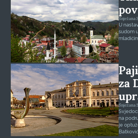
pov
Snježana S
U nasta
sudom u 
mladićim
Paji
za 
upr
Snježana S
Svjedoci
na podru
je optuž
Batković