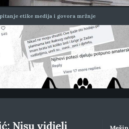
pitanje etike medija i govora mržnje
ć: Nisu vidjeli
Mešino