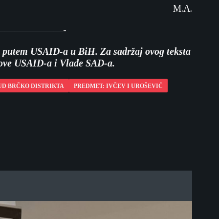
M.A.
——————-
-a putem USAID-a u BiH. Za sadržaj ovog teksta
vove USAID-a i Vlade SAD-a.
UD BRČKO DISTRIKTA
PREDMET: IVČEV I UROŠEVIĆ