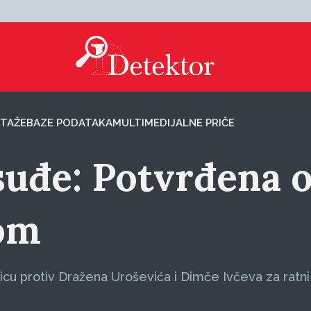
TAŽE
BAZE PODATAKA
MULTIMEDIJALNE PRIČE
uđe: Potvrđena o
kom
icu protiv Dražena Uroševića i Dimče Ivčeva za ratni 