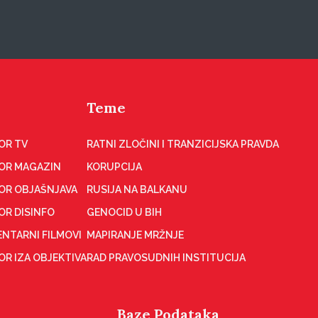
Teme
OR TV
RATNI ZLOČINI I TRANZICIJSKA PRAVDA
OR MAGAZIN
KORUPCIJA
OR OBJAŠNJAVA
RUSIJA NA BALKANU
OR DISINFO
GENOCID U BIH
NTARNI FILMOVI
MAPIRANJE MRŽNJE
R IZA OBJEKTIVA
RAD PRAVOSUDNIH INSTITUCIJA
Baze Podataka