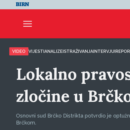
VIDEO
VIJESTI
ANALIZE
ISTRAŽIVANJA
INTERVJUI
REPOR
Lokalno pravos
zločine u Brč
Osnovni sud Brčko Distrikta potvrdio je optužn
Brčkom.