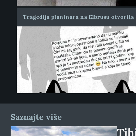
Tragedija planinara na Elbrusu otvorila 
Saznajte više
Tihi