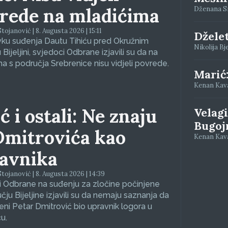
rede na mladićima
Dženana Siv
tojanović | 8. Augusta 2026 | 15:11
Džele
vku suđenja Dautu Tihiću pred Okružnim
Nikolija Bj
Bijeljini, svjedoci Odbrane izjavili su da na
a s područja Srebrenice nisu vidjeli povrede.
Marić
Kenan Kava
ć i ostali: Ne znaju
Velagi
Bugoj
Dmitrovića kao
Kenan Kava
avnika
tojanović | 8. Augusta 2026 | 14:39
 Odbrane na suđenju za zločine počinjene
čju Bijeljine izjavili su da nemaju saznanja da
eni Petar Dmitrović bio upravnik logora u
u.