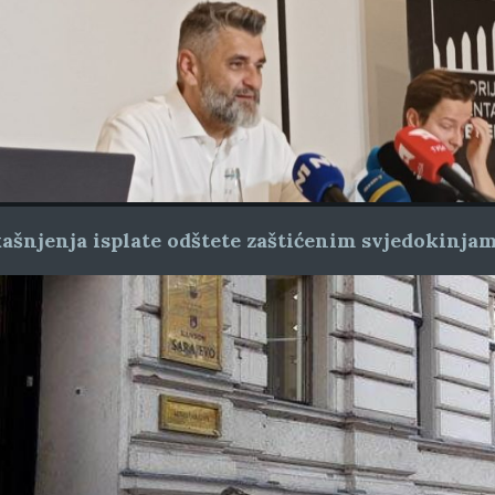
ašnjenja isplate odštete zaštićenim svjedokinja