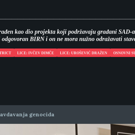
———————————————————————
urađen kao dio projekta koji podržavaju građani SAD
ti odgovoran BIRN i on ne mora nužno odražavati sta
TRICT
LICE: IVČEV DIMČE
LICE: UROŠEVIĆ DRAŽEN
OSNOVNI S
ravdavanja genocida