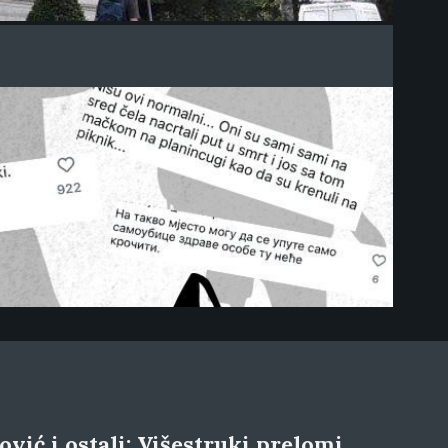
vić i ostali: Višestruki prelomi