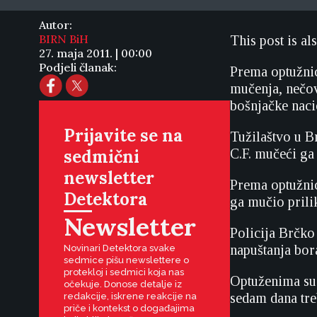
Autor:
BIRN BiH
This post is al
27. maja 2011. | 00:00
Podjeli članak:
Prema optužnic
mučenja, nečovj
bošnjačke naci
Prijavite se na
Tužilaštvo u B
sedmični
C.F. mučeći ga 
newsletter
Prema optužnici
Detektora
ga mučio prili
Newsletter
Policija Brčko 
napuštanja bor
Novinari Detektora svake
sedmice pišu newslettere o
protekloj i sedmici koja nas
Optuženima su 
očekuje. Donose detalje iz
sedam dana treb
redakcije, iskrene reakcije na
priče i kontekst o događajima