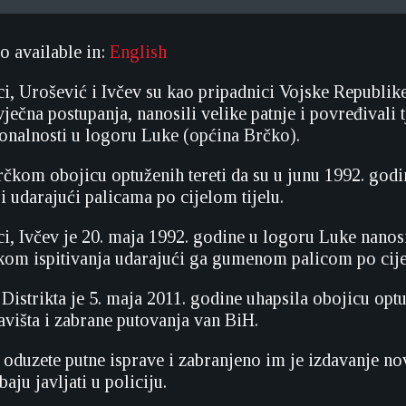
so available in:
English
i, Urošević i Ivčev su kao pripadnici Vojske Republike
ečna postupanja, nanosili velike patnje i povređivali tj
onalnosti u logoru Luke (općina Brčko).
rčkom obojicu optuženih tereti da su u junu 1992. godin
i udarajući palicama po cijelom tijelu.
, Ivčev je 20. maja 1992. godine u logoru Luke nanosio 
kom ispitivanja udarajući ga gumenom palicom po cije
Distrikta je 5. maja 2011. godine uhapsila obojicu optu
avišta i zabrane putovanja van BiH.
oduzete putne isprave i zabranjeno im je izdavanje nov
aju javljati u policiju.