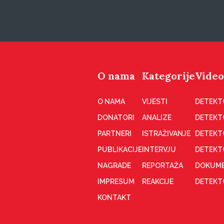
O nama
Kategorije
Video
O NAMA
VIJESTI
DETEKT
DONATORI
ANALIZE
DETEKT
PARTNERI
ISTRAŽIVANJE
DETEKT
PUBLIKACIJE
INTERVJU
DETEKT
NAGRADE
REPORTAŽA
DOKUME
IMPRESUM
REAKCIJE
DETEKTO
KONTAKT