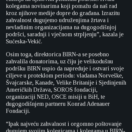
kolegama novinarima koji pomažu da naš rad
kroz njihove medije dopre do građana. Izrazitu
zahvalnost dugujemo udruženjima žrtava i
nevladinim organizacijama na dugogodišnjoj
podršci, saradnji i vječnom strpljenju”, kazala je
Sućeska-Vekić.
Osim toga, direktorica BIRN-a se posebno
zahvalila donatorima, uz čiju je velikodušnu
podršku BIRN uspio da napreduje i ostvari svoje
ciljeve u proteklom periodu: vladama Norveške,
Švajcarske, Kanade, Velike Britanije i Sjedinjenih
Američkih Država, SOROS fondaciji,
organizaciji NED, OSCE misiji u BiH, te
dugogodišnjem partneru Konrad Adenauer
Fondaciji.
“Ipak najveću zahvalnost i orgomno poštovanje
dugujem svojim kolegicama i kolegama u BIRN-