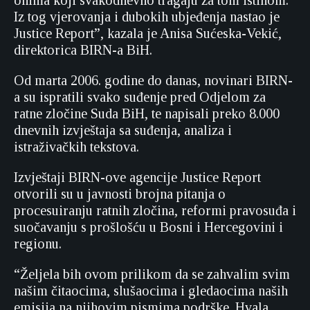
onima koji svakodnevno tragaju za tom istinom.
Iz tog vjerovanja i dubokih ubjeđenja nastao je
Justice Report”, kazala je Anisa Sućeska-Vekić,
direktorica BIRN-a BiH.
Od marta 2006. godine do danas, novinari BIRN-
a su ispratili svako suđenje pred Odjelom za
ratne zločine Suda BiH, te napisali preko 8.000
dnevnih izvještaja sa suđenja, analiza i
istraživačkih tekstova.
Izvještaji BIRN-ove agencije Justice Report
otvorili su u javnosti brojna pitanja o
procesuiranju ratnih zločina, reformi pravosuđa i
suočavanju s prošlošću u Bosni i Hercegovini i
regionu.
“Željela bih ovom prilikom da se zahvalim svim
našim čitaocima, slušaocima i gledaocima naših
emisija na njihovim pismima podrške. Hvala