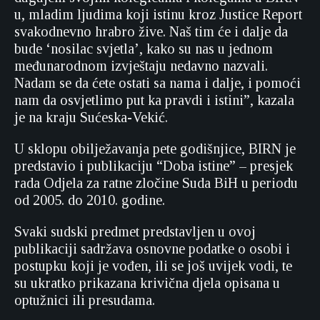
u, mladim ljudima koji istinu kroz Justice Report
svakodnevno hrabro žive. Naš tim će i dalje da
bude ‘nosilac svjetla’, kako su nas u jednom
međunarodnom izvještaju nedavno nazvali.
Nadam se da ćete ostati sa nama i dalje, i pomoći
nam da osvjetlimo put ka pravdi i istini”, kazala
je na kraju Sućeska-Vekić.
U sklopu obilježavanja pete godišnjice, BIRN je
predstavio i publikaciju “Doba istine” – presjek
rada Odjela za ratne zločine Suda BiH u periodu
od 2005. do 2010. godine.
Svaki sudski predmet predstavljen u ovoj
publikaciji sadržava osnovne podatke o osobi i
postupku koji je vođen, ili se još uvijek vodi, te
su ukratko prikazana krivična djela opisana u
optužnici ili presudama.