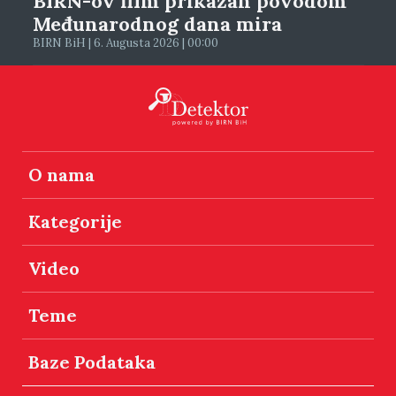
BIRN-ov film prikazan povodom
Međunarodnog dana mira
BIRN BiH | 6. Augusta 2026 | 00:00
O nama
Kategorije
Video
Teme
Baze Podataka