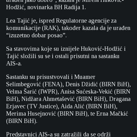
Hodžić, novinarka BH Radija 1.
Lea Tajić je, ispred Regulatorne agencije za
komunikacije (RAK), također kazala da je urađen
“izuzetno dobar posao”.
Sa stavovima koje su iznijele Huković-Hodžić i
Tajić složili su se i ostali prisutni na sastanku
AIS-a.
Sastanku su prisustvovali i Muamer
Selimbegović (FENA), Denis Džidić (BIRN BiH),
Velma Šarić (IWPR), Anisa Sućeska-Vekić (BIRN
BiH), Nidžara Ahmetašević (BIRN BiH), Dragana
Erjavec (TV Justice), Aida Alić (BIRN BiH),
Merima Husejnović (BIRN BiH), te Erna Mačkić
(BIRN BiH).
Predstavnici AIS-a su zatražili da se održi