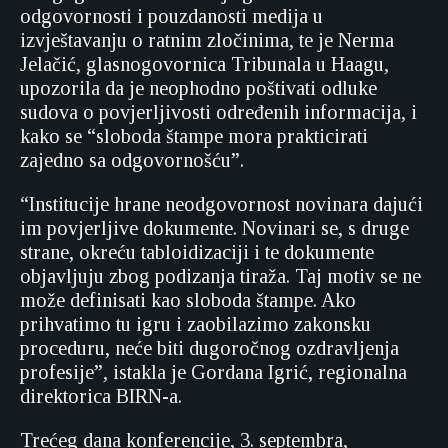
odgovornosti i pouzdanosti medija u
izvještavanju o ratnim zločinima, te je Nerma
Jelačić, glasnogovornica Tribunala u Haagu,
upozorila da je neophodno poštivati odluke
sudova o povjerljivosti određenih informacija, i
kako se “sloboda štampe mora prakticirati
zajedno sa odgovornošću”.
“Institucije hrane neodgovornost novinara dajući
im povjerljive dokumente. Novinari se, s druge
strane, okreću tabloidizaciji i te dokumente
objavljuju zbog podizanja tiraža. Taj motiv se ne
može definisati kao sloboda štampe. Ako
prihvatimo tu igru i zaobilazimo zakonsku
proceduru, neće biti dugoročnog ozdravljenja
profesije”, istakla je Gordana Igrić, regionalna
direktorica BIRN-a.
Trećeg dana konferencije, 3. septembra,