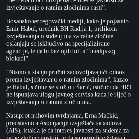
“ne treba imati iluzije da će interes javnosti za
izvještavanje o ratnim zločinima rasti”.
Bosanskohercegovački mediji, kako je pojasnio
Emir Habul, urednik BH Radija 1, prilikom
izvještavanja o suđenjima za ratne zločine
oslanjaju se isključivo na specijalizirane
agencije, te da bi bez njih bili u “medijskoj
blokadi”.
“Nismo u stanju pružiti zadovoljavajući odnos
prema izvještavanju o ratnim zločinima”, kazao
je Habul, s čime se složio i Šarić, ističući da HRT
ne ispunjava ulogu javnog servisa kada je riječ o
izvještavanju o ratnim zločinima.
Nasuprot njihovim tvrdnjama, Erna Mačkić,
predstavnica Asocijacije izvještača sa sudova
(AIS), istakla je da interes javnosti za suđenja za
ratne zločine postoji, te da su porodice žrtava i