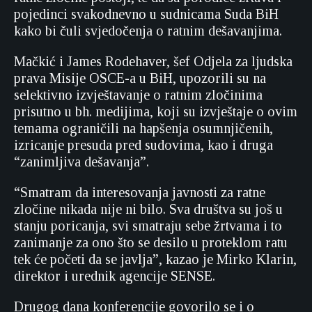
pojedinci svakodnevno u sudnicama Suda BiH
kako bi čuli svjedočenja o ratnim dešavanjima.
Mačkić i James Rodehaver, šef Odjela za ljudska
prava Misije OSCE-a u BiH, upozorili su na
selektivno izvještavanje o ratnim zločinima
prisutno u bh. medijima, koji su izvještaje o ovim
temama ograničili na hapšenja osumnjičenih,
izricanje presuda pred sudovima, kao i druga
“zanimljiva dešavanja”.
“Smatram da interesovanja javnosti za ratne
zločine nikada nije ni bilo. Sva društva su još u
stanju poricanja, svi smatraju sebe žrtvama i to
zanimanje za ono što se desilo u proteklom ratu
tek će početi da se javlja”, kazao je Mirko Klarin,
direktor i urednik agencije SENSE.
Drugog dana konferencije govorilo se i o