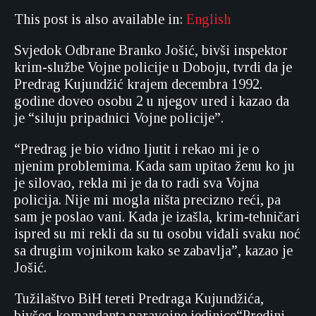
This post is also available in:
English
Svjedok Odbrane Branko Jošić, bivši inspektor
krim-službe Vojne policije u Doboju, tvrdi da je
Predrag Kujundžić krajem decembra 1992.
godine doveo osobu 2 u njegov ured i kazao da
je “siluju pripadnici Vojne policije”.
“Predrag je bio vidno ljutit i rekao mi je o
njenim problemima. Kada sam upitao ženu ko ju
je silovao, rekla mi je da to radi sva Vojna
policija. Nije mi mogla ništa precizno reći, pa
sam je poslao vani. Kada je izašla, krim-tehničari
ispred su mi rekli da su tu osobu viđali svaku noć
sa drugim vojnikom kako se zabavlja”, kazao je
Jošić.
Tužilaštvo BiH tereti Predraga Kujundžića,
bivšeg komandanta paravojne jedinice“Predini