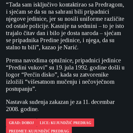
“Tada sam isključivo kontaktirao sa Predragom,
i sjećam se da su na sahrani bili pripadnici
njegove jedinice, jer su nosili uniforme različite
od ostale policije. Kasnije na sedmini – to je isto
trajalo čitav dan i bilo je dosta naroda – sjećam
se pripadnika Predine jedinice, i njega, da su
stalno tu bili”, kazao je Narić.
Prema navodima optužnice, pripadnici jedinice
“Predini vukovi” su 19. jula 1992. godine došli u
logor “Perčin disko”, kada su zatvorenike
izložili “višesatnom mučenju i nečovječnom
postupanju”.
Nastavak suđenja zakazan je za 11. decembar
2008. godine.
GRAD: DOBOJ
LICE: KUJUNDŽIĆ PREDRAG
PREDMET: KUJUNDŽIĆ PREDRAG