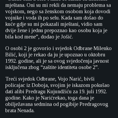
mještana. Oni su mi rekli da nemaju problema sa
vojskom, nego sa ženskom osobom koja dovodi
vojnike i voda ih po selu. Kada sam došao do
kuće gdje su mi pokazali mještani, vidio sam
dvije žene i jednu prepoznao kao osobu koja je
bila kod mene”, dodao je Jošić.
O osobi 2 je govorio i svjedok Odbrane Milenko
Bilić, koji je rekao da ju je upoznao u oktobru
1992. godine, ali je sa ovog svjedočenja javnost
isključena zbog “zaštite identiteta osobe 2”.
Treći svjedok Odbrane, Vojo Narić, bivši
policajac iz Doboja, svojim je iskazom pokušao
dati alibi Predragu Kujundžiću za 19. juli 1992.
godine. Kako je Narićrekao, toga dana je
obilježavana sedmina od pogibije Predragovog
brata Nenada.