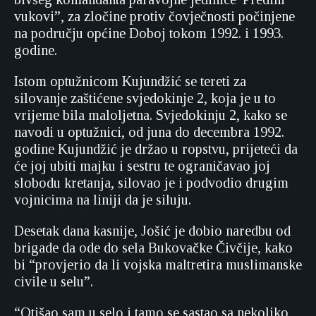
vukovi”, za zločine protiv čovječnosti počinjene
na području općine Doboj tokom 1992. i 1993.
godine.
Istom optužnicom Kujundžić se tereti za
silovanje zaštićene svjedokinje 2, koja je u to
vrijeme bila maloljetna. Svjedokinju 2, kako se
navodi u optužnici, od juna do decembra 1992.
godine Kujundžić je držao u ropstvu, prijeteći da
će joj ubiti majku i sestru te ograničavao joj
slobodu kretanja, silovao je i podvodio drugim
vojnicima na liniji da je siluju.
Desetak dana kasnije, Jošić je dobio naredbu od
brigade da ode do sela Bukovačke Čivčije, kako
bi “provjerio da li vojska maltretira muslimanske
civile u selu”.
“Otišao sam u selo i tamo se sastao sa nekoliko