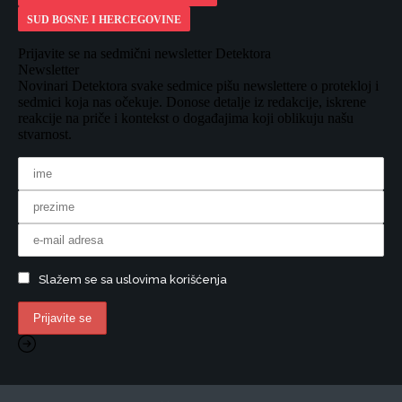
SUD BOSNE I HERCEGOVINE
Prijavite se na sedmični newsletter Detektora
Newsletter
Novinari Detektora svake sedmice pišu newslettere o protekloj i
sedmici koja nas očekuje. Donose detalje iz redakcije, iskrene
reakcije na priče i kontekst o događajima koji oblikuju našu
stvarnost.
Slažem se sa uslovima korišćenja