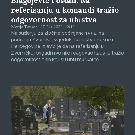
Blagojević i ostali: Na
referisanju u komandi tražio
odgovornost za ubistva
Marija Taušan | 27. Jula 2026 | 12:43
Na suđenju za zločine počinjene 1992. na
području Zvornika, svjedok Tužilaštva Bosne i
Hercegovine izjavio je da na referisanju u
Zvorničkoj brigadi niko nije reagovao kada je tražio
odgovornost onih koji su ubili muškarce.