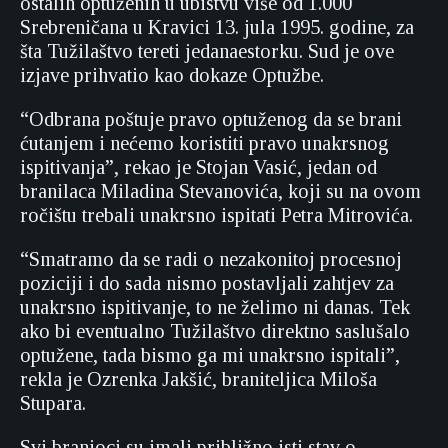
ostalih optuženih u ubistvu više od 1.000
Srebreničana u Kravici 13. jula 1995. godine, za
šta Tužilaštvo tereti jedanaestorku. Sud je ove
izjave prihvatio kao dokaze Optužbe.
“Odbrana poštuje pravo optuženog da se brani
ćutanjem i nećemo koristiti pravo unakrsnog
ispitivanja”, rekao je Stojan Vasić, jedan od
branilaca Miladina Stevanovića, koji su na ovom
ročištu trebali unakrsno ispitati Petra Mitrovića.
“Smatramo da se radi o nezakonitoj procesnoj
poziciji i do sada nismo postavljali zahtjev za
unakrsno ispitivanje, to ne želimo ni danas. Tek
ako bi eventualno Tužilaštvo direktno saslušalo
optužene, tada bismo ga mi unakrsno ispitali”,
rekla je Ozrenka Jakšić, braniteljica Miloša
Stupara.
Svi branioci su imali približno isti stav o