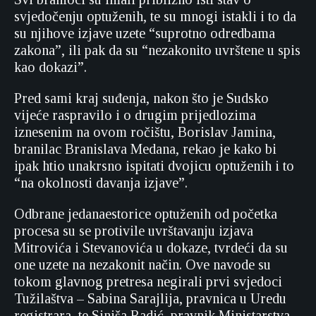
svjedočenju optuženih, te su mnogi istakli i to da
su njihove izjave uzete “suprotno odredbama
zakona”, ili pak da su “nezakonito uvrštene u spis
kao dokazi”.
Pred sami kraj suđenja, nakon što je Sudsko
vijeće raspravilo i o drugim prijedlozima
iznesenim na ovom ročištu, Borislav Jamina,
branilac Branislava Medana, rekao je kako bi
ipak htio unakrsno ispitati dvojicu optuženih i to
“na okolnosti davanja izjave”.
Odbrane jedanaestorice optuženih od početka
procesa su se protivile uvrštavanju izjava
Mitrovića i Stevanovića u dokaze, tvrdeći da su
one uzete na nezakonit način. Ove navode su
tokom glavnog pretresa negirali prvi svjedoci
Tužilaštva – Sabina Sarajlija, pravnica u Uredu
registrara, te Siniša Radić, pravnik Ministarstva