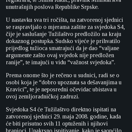
unutrašnjih poslova Republike Srpske.
U nastavku sva tri ročišta, na zatvorenoj sjednici
se raspravljalo o mjerama zaštite za svjedoka S4,
čije je saslušanje Tužilaštvo predložilo na kraju
dokaznog postupka. Sudsko vijeće je prihvatilo
prijedlog tužioca smatrajući da je dao “valjane
argumente zašto ovaj svjedok nije predložen
ranije”, te imajući u vidu “važnost svjedoka”.
Prema onome što je rečeno u sudnici, radi se o
osobi koja je “dobro upoznata sa dešavanjima u
Kravici”, te je neposredni očevidac ubistava u
ovoj zemljoradničkoj zadruzi.
Svjedoka S4 će Tužilaštvo direktno ispitati na
zatvorenoj sjednici 29. maja 2008. godine, kada
će biti prisutno svih 11 optuženih i njihovi
branioci. Unakrsno ispitivanje, kako je saopćilo