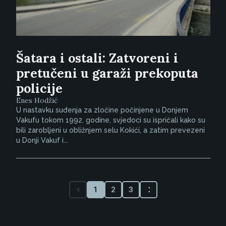
Šatara i ostali: Zatvoreni i
pretučeni u garaži prekoputa
policije
Enes Hodžić
U nastavku suđenja za zločine počinjene u Donjem
Vakufu tokom 1992. godine, svjedoci su ispričali kako su
bili zarobljeni u obližnjem selu Kokići, a zatim prevezeni
u Donji Vakuf i...
1
2
3