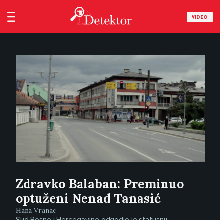
VIDEO
Zdravko Balaban: Preminuo
optuženi Nenad Tanasić
Hana Vranac
Sud Bosne i Hercegovine odgodio je statusnu