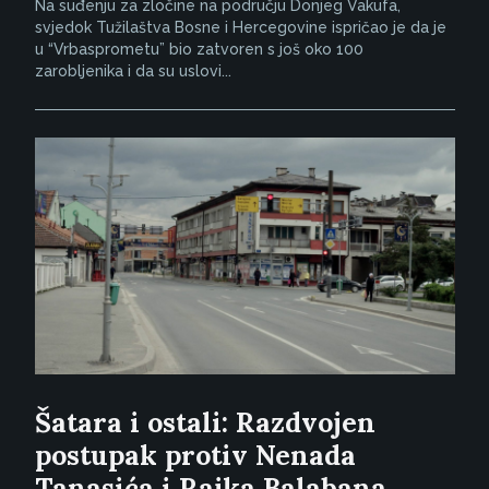
Na suđenju za zločine na području Donjeg Vakufa,
svjedok Tužilaštva Bosne i Hercegovine ispričao je da je
u “Vrbasprometu” bio zatvoren s još oko 100
zarobljenika i da su uslovi...
Šatara i ostali: Razdvojen
postupak protiv Nenada
Tanasića i Rajka Balabana